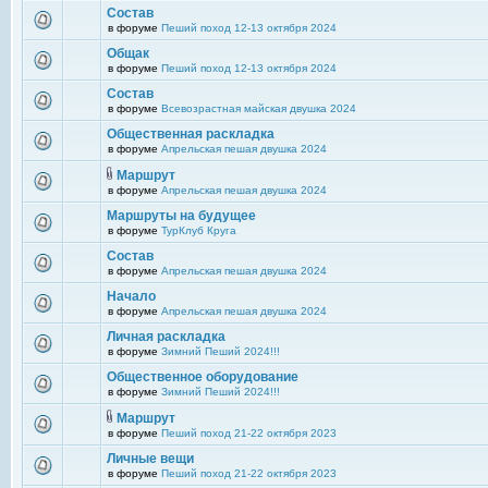
Состав
в форуме
Пеший поход 12-13 октября 2024
Общак
в форуме
Пеший поход 12-13 октября 2024
Состав
в форуме
Всевозрастная майская двушка 2024
Общественная раскладка
в форуме
Апрельская пешая двушка 2024
Маршрут
в форуме
Апрельская пешая двушка 2024
Маршруты на будущее
в форуме
ТурКлуб Круга
Состав
в форуме
Апрельская пешая двушка 2024
Начало
в форуме
Апрельская пешая двушка 2024
Личная раскладка
в форуме
Зимний Пеший 2024!!!
Общественное оборудование
в форуме
Зимний Пеший 2024!!!
Маршрут
в форуме
Пеший поход 21-22 октября 2023
Личные вещи
в форуме
Пеший поход 21-22 октября 2023