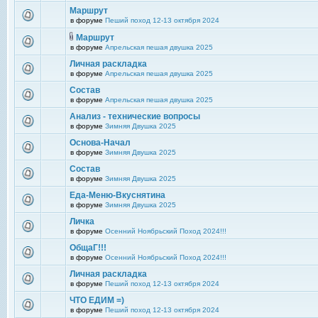
Маршрут
в форуме
Пеший поход 12-13 октября 2024
Маршрут
в форуме
Апрельская пешая двушка 2025
Личная раскладка
в форуме
Апрельская пешая двушка 2025
Состав
в форуме
Апрельская пешая двушка 2025
Анализ - технические вопросы
в форуме
Зимняя Двушка 2025
Основа-Начал
в форуме
Зимняя Двушка 2025
Состав
в форуме
Зимняя Двушка 2025
Еда-Меню-Вкуснятина
в форуме
Зимняя Двушка 2025
Личка
в форуме
Осенний Ноябрьский Поход 2024!!!
ОбщаГ!!!
в форуме
Осенний Ноябрьский Поход 2024!!!
Личная раскладка
в форуме
Пеший поход 12-13 октября 2024
ЧТО ЕДИМ =)
в форуме
Пеший поход 12-13 октября 2024