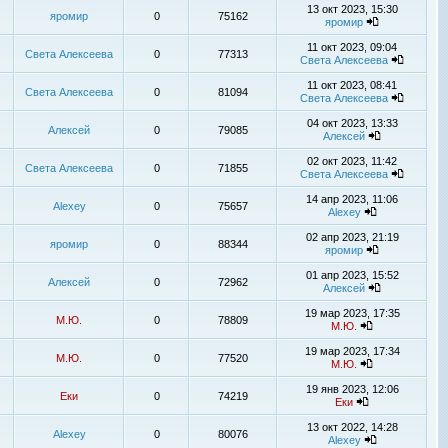
13 окт 2023, 15:30
яромир
0
75162
яромир
11 окт 2023, 09:04
Света Алексеева
0
77313
Света Алексеева
11 окт 2023, 08:41
Света Алексеева
0
81094
Света Алексеева
04 окт 2023, 13:33
Алексей
0
79085
Алексей
02 окт 2023, 11:42
Света Алексеева
0
71855
Света Алексеева
14 апр 2023, 11:06
Alexey
0
75657
Alexey
02 апр 2023, 21:19
яромир
0
88344
яромир
01 апр 2023, 15:52
Алексей
0
72962
Алексей
19 мар 2023, 17:35
М.Ю.
0
78809
М.Ю.
19 мар 2023, 17:34
М.Ю.
0
77520
М.Ю.
19 янв 2023, 12:06
Еки
0
74219
Еки
13 окт 2022, 14:28
Alexey
0
80076
Alexey