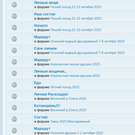
Личные вещи
в форуме
Пеший поход 21-22 октября 2023
Наш состав
в форуме
Пеший поход 21-22 октября 2023
Начало
в форуме
Пеший поход 21-22 октября 2023
Маршрут
в форуме
Осенний водный двухдневный 7-8 октября 2023
Свое личное
в форуме
Осенний водный двухдневный 7-8 октября 2023
Маршрут
в форуме
Апрельская пешая двушка 2023
Личные вещички...
в форуме
Апрельская пешая двушка 2023
Еда
в форуме
Летний поход 2023
Личная Раскладка!
в форуме
Весенний р.Онега 2023
Катамараны!!!
в форуме
Весенний р.Онега 2023
Состав:
в форуме
Зима 2023 Многодневный
Маршрут
в форуме
Осенняя двушка 1-2 октября 2022