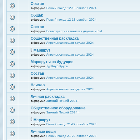
Состав
в форуме
Пеший поход 12-13 октября 2024
Общак
в форуме
Пеший поход 12-13 октября 2024
Состав
в форуме
Всевозрастная майская двушка 2024
Общественная раскладка
в форуме
Апрельская пешая двушка 2024
Маршрут
в форуме
Апрельская пешая двушка 2024
Маршруты на будущее
в форуме
ТурКлуб Круга
Состав
в форуме
Апрельская пешая двушка 2024
Начало
в форуме
Апрельская пешая двушка 2024
Личная раскладка
в форуме
Зимний Пеший 2024!!!
Общественное оборудование
в форуме
Зимний Пеший 2024!!!
Маршрут
в форуме
Пеший поход 21-22 октября 2023
Личные вещи
в форуме
Пеший поход 21-22 октября 2023