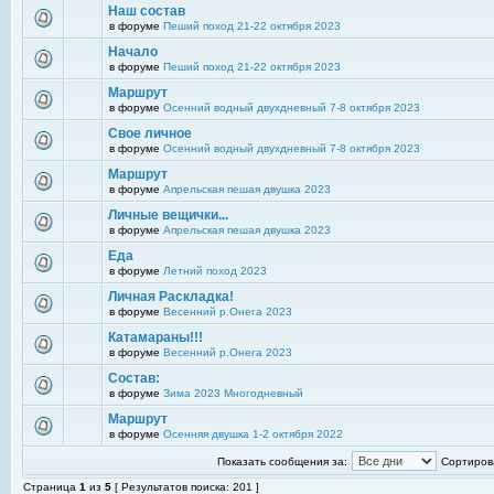
Наш состав
в форуме
Пеший поход 21-22 октября 2023
Начало
в форуме
Пеший поход 21-22 октября 2023
Маршрут
в форуме
Осенний водный двухдневный 7-8 октября 2023
Свое личное
в форуме
Осенний водный двухдневный 7-8 октября 2023
Маршрут
в форуме
Апрельская пешая двушка 2023
Личные вещички...
в форуме
Апрельская пешая двушка 2023
Еда
в форуме
Летний поход 2023
Личная Раскладка!
в форуме
Весенний р.Онега 2023
Катамараны!!!
в форуме
Весенний р.Онега 2023
Состав:
в форуме
Зима 2023 Многодневный
Маршрут
в форуме
Осенняя двушка 1-2 октября 2022
Показать сообщения за:
Сортирова
Страница
1
из
5
[ Результатов поиска: 201 ]