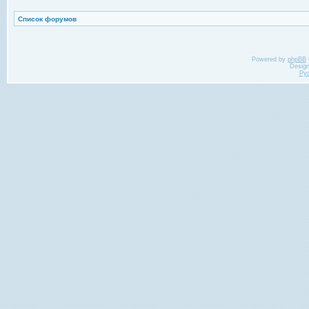
Список форумов
Powered by
phpBB
Desig
Ру