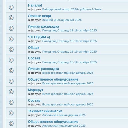
Начало!
в форуме
Байдарочный поход 2026г р.Волга 1-3мая
Личные вещи
в форуме
Зимний многодневный 2026
Личная раскладка
в форуме
Поход под Старицу 18-19 октября 2025
ЧТО ЕДИМ =)
в форуме
Поход под Старицу 18-19 октября 2025
Общак
в форуме
Поход под Старицу 18-19 октября 2025
Состав
в форуме
Поход под Старицу 18-19 октября 2025
Личная раскладка
в форуме
Всевозрастная майская двушка 2025
Общественное оборудование
в форуме
Всевозрастная майская двушка 2025
Маршрут
в форуме
Всевозрастная майская двушка 2025
Состав
в форуме
Всевозрастная майская двушка 2025
Технический анализ
в форуме
Апрельская пешая двушка 2025
Общественное оборудование
в форуме
Апрельская пешая двушка 2025