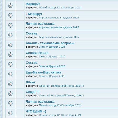
Маршрут
в форуме
Пеший поход 12-13 октября 2024
Маршрут
в форуме
Апрельская пешая двушка 2025
Личная раскладка
в форуме
Апрельская пешая двушка 2025
Состав
в форуме
Апрельская пешая двушка 2025
Анализ - технические вопросы
в форуме
Зимняя Двушка 2025
Основа-Начал
в форуме
Зимняя Двушка 2025
Состав
в форуме
Зимняя Двушка 2025
Еда-Меню-Вкуснятина
в форуме
Зимняя Двушка 2025
Личка
в форуме
Осенний Ноябрьский Поход 2024!!!
ОбщаГ!!!
в форуме
Осенний Ноябрьский Поход 2024!!!
Личная раскладка
в форуме
Пеший поход 12-13 октября 2024
ЧТО ЕДИМ =)
в форуме
Пеший поход 12-13 октября 2024