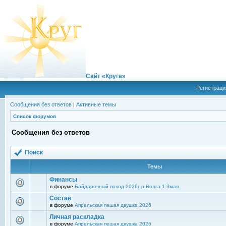
Сайт «Круга»
Регистраци
Сообщения без ответов
|
Активные темы
Список форумов
Сообщения без ответов
Поиск
Темы
Финансы
в форуме
Байдарочный поход 2026г р.Волга 1-3мая
Состав
в форуме
Апрельская пешая двушка 2026
Личная раскладка
в форуме
Апрельская пешая двушка 2026