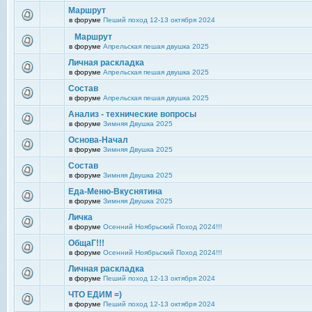
Маршрут
в форуме
Пеший поход 12-13 октября 2024
Маршрут
в форуме
Апрельская пешая двушка 2025
Личная раскладка
в форуме
Апрельская пешая двушка 2025
Состав
в форуме
Апрельская пешая двушка 2025
Анализ - технические вопросы
в форуме
Зимняя Двушка 2025
Основа-Начал
в форуме
Зимняя Двушка 2025
Состав
в форуме
Зимняя Двушка 2025
Еда-Меню-Вкуснятина
в форуме
Зимняя Двушка 2025
Личка
в форуме
Осенний Ноябрьский Поход 2024!!!
ОбщаГ!!!
в форуме
Осенний Ноябрьский Поход 2024!!!
Личная раскладка
в форуме
Пеший поход 12-13 октября 2024
ЧТО ЕДИМ =)
в форуме
Пеший поход 12-13 октября 2024