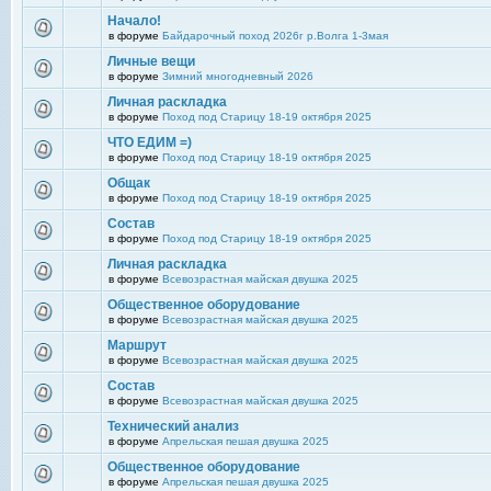
Начало!
в форуме
Байдарочный поход 2026г р.Волга 1-3мая
Личные вещи
в форуме
Зимний многодневный 2026
Личная раскладка
в форуме
Поход под Старицу 18-19 октября 2025
ЧТО ЕДИМ =)
в форуме
Поход под Старицу 18-19 октября 2025
Общак
в форуме
Поход под Старицу 18-19 октября 2025
Состав
в форуме
Поход под Старицу 18-19 октября 2025
Личная раскладка
в форуме
Всевозрастная майская двушка 2025
Общественное оборудование
в форуме
Всевозрастная майская двушка 2025
Маршрут
в форуме
Всевозрастная майская двушка 2025
Состав
в форуме
Всевозрастная майская двушка 2025
Технический анализ
в форуме
Апрельская пешая двушка 2025
Общественное оборудование
в форуме
Апрельская пешая двушка 2025