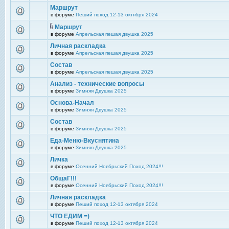
Маршрут
в форуме
Пеший поход 12-13 октября 2024
Маршрут
в форуме
Апрельская пешая двушка 2025
Личная раскладка
в форуме
Апрельская пешая двушка 2025
Состав
в форуме
Апрельская пешая двушка 2025
Анализ - технические вопросы
в форуме
Зимняя Двушка 2025
Основа-Начал
в форуме
Зимняя Двушка 2025
Состав
в форуме
Зимняя Двушка 2025
Еда-Меню-Вкуснятина
в форуме
Зимняя Двушка 2025
Личка
в форуме
Осенний Ноябрьский Поход 2024!!!
ОбщаГ!!!
в форуме
Осенний Ноябрьский Поход 2024!!!
Личная раскладка
в форуме
Пеший поход 12-13 октября 2024
ЧТО ЕДИМ =)
в форуме
Пеший поход 12-13 октября 2024