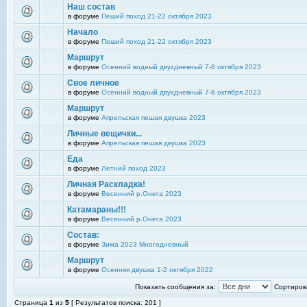
Наш состав
в форуме
Пеший поход 21-22 октября 2023
Начало
в форуме
Пеший поход 21-22 октября 2023
Маршрут
в форуме
Осенний водный двухдневный 7-8 октября 2023
Свое личное
в форуме
Осенний водный двухдневный 7-8 октября 2023
Маршрут
в форуме
Апрельская пешая двушка 2023
Личные вещички...
в форуме
Апрельская пешая двушка 2023
Еда
в форуме
Летний поход 2023
Личная Раскладка!
в форуме
Весенний р.Онега 2023
Катамараны!!!
в форуме
Весенний р.Онега 2023
Состав:
в форуме
Зима 2023 Многодневный
Маршрут
в форуме
Осенняя двушка 1-2 октября 2022
Показать сообщения за:
Сортирова
Страница
1
из
5
[ Результатов поиска: 201 ]