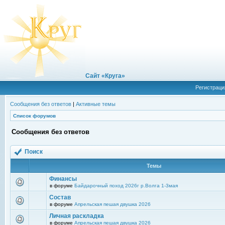
Сайт «Круга»
Регистраци
Сообщения без ответов
|
Активные темы
Список форумов
Сообщения без ответов
Поиск
Темы
Финансы
в форуме
Байдарочный поход 2026г р.Волга 1-3мая
Состав
в форуме
Апрельская пешая двушка 2026
Личная раскладка
в форуме
Апрельская пешая двушка 2026