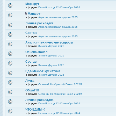
Маршрут
в форуме
Пеший поход 12-13 октября 2024
Маршрут
в форуме
Апрельская пешая двушка 2025
Личная раскладка
в форуме
Апрельская пешая двушка 2025
Состав
в форуме
Апрельская пешая двушка 2025
Анализ - технические вопросы
в форуме
Зимняя Двушка 2025
Основа-Начал
в форуме
Зимняя Двушка 2025
Состав
в форуме
Зимняя Двушка 2025
Еда-Меню-Вкуснятина
в форуме
Зимняя Двушка 2025
Личка
в форуме
Осенний Ноябрьский Поход 2024!!!
ОбщаГ!!!
в форуме
Осенний Ноябрьский Поход 2024!!!
Личная раскладка
в форуме
Пеший поход 12-13 октября 2024
ЧТО ЕДИМ =)
в форуме
Пеший поход 12-13 октября 2024