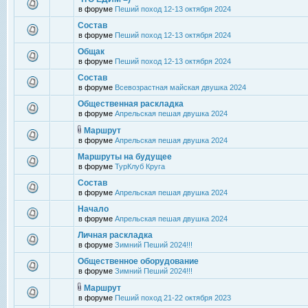
в форуме
Пеший поход 12-13 октября 2024
Состав
в форуме
Пеший поход 12-13 октября 2024
Общак
в форуме
Пеший поход 12-13 октября 2024
Состав
в форуме
Всевозрастная майская двушка 2024
Общественная раскладка
в форуме
Апрельская пешая двушка 2024
Маршрут
в форуме
Апрельская пешая двушка 2024
Маршруты на будущее
в форуме
ТурКлуб Круга
Состав
в форуме
Апрельская пешая двушка 2024
Начало
в форуме
Апрельская пешая двушка 2024
Личная раскладка
в форуме
Зимний Пеший 2024!!!
Общественное оборудование
в форуме
Зимний Пеший 2024!!!
Маршрут
в форуме
Пеший поход 21-22 октября 2023