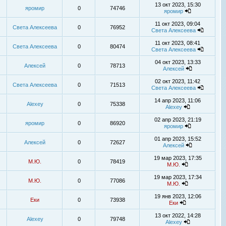
13 окт 2023, 15:30
яромир
0
74746
яромир
11 окт 2023, 09:04
Света Алексеева
0
76952
Света Алексеева
11 окт 2023, 08:41
Света Алексеева
0
80474
Света Алексеева
04 окт 2023, 13:33
Алексей
0
78713
Алексей
02 окт 2023, 11:42
Света Алексеева
0
71513
Света Алексеева
14 апр 2023, 11:06
Alexey
0
75338
Alexey
02 апр 2023, 21:19
яромир
0
86920
яромир
01 апр 2023, 15:52
Алексей
0
72627
Алексей
19 мар 2023, 17:35
М.Ю.
0
78419
М.Ю.
19 мар 2023, 17:34
М.Ю.
0
77086
М.Ю.
19 янв 2023, 12:06
Еки
0
73938
Еки
13 окт 2022, 14:28
Alexey
0
79748
Alexey