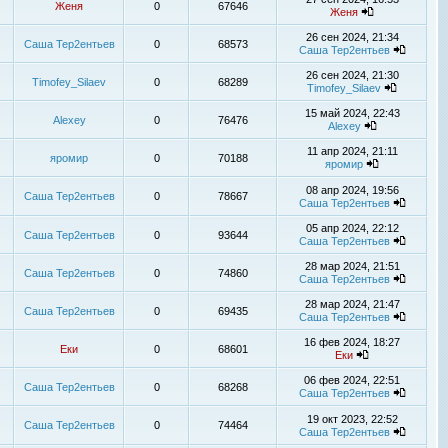
Женя
0
67646
Женя
26 сен 2024, 21:34
Саша Тер2ентьев
0
68573
Саша Тер2ентьев
26 сен 2024, 21:30
Timofey_Silaev
0
68289
Timofey_Silaev
15 май 2024, 22:43
Alexey
0
76476
Alexey
11 апр 2024, 21:11
яромир
0
70188
яромир
08 апр 2024, 19:56
Саша Тер2ентьев
0
78667
Саша Тер2ентьев
05 апр 2024, 22:12
Саша Тер2ентьев
0
93644
Саша Тер2ентьев
28 мар 2024, 21:51
Саша Тер2ентьев
0
74860
Саша Тер2ентьев
28 мар 2024, 21:47
Саша Тер2ентьев
0
69435
Саша Тер2ентьев
16 фев 2024, 18:27
Еки
0
68601
Еки
06 фев 2024, 22:51
Саша Тер2ентьев
0
68268
Саша Тер2ентьев
19 окт 2023, 22:52
Саша Тер2ентьев
0
74464
Саша Тер2ентьев