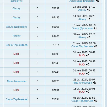
Елисютин
Александр Елисютин
14 апр 2025, 17:10
Alexey
0
78132
Alexey
14 апр 2025, 16:28
Alexey
0
65435
Alexey
31 мар 2025, 00:59
Ольга (Дорофея)
0
66163
Ольга (Дорофея)
30 мар 2025, 22:31
Alexey
0
64124
Alexey
01 мар 2025, 20:06
Саша Тер2ентьев
0
76114
Саша Тер2ентьев
31 янв 2025, 00:42
М.Ю.
0
60093
М.Ю.
31 янв 2025, 00:37
М.Ю.
0
62545
М.Ю.
31 янв 2025, 00:35
М.Ю.
0
62248
М.Ю.
21 окт 2024, 20:07
Лиза Алексеева
0
68926
Лиза Алексеева
15 окт 2024, 20:05
М.Ю.
0
97251
М.Ю.
06 окт 2024, 13:52
Саша Тер2ентьев
0
71034
Саша Тер2ентьев
27 сен 2024, 16:53