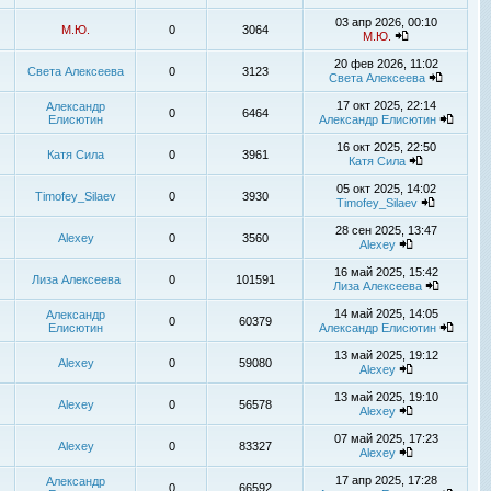
03 апр 2026, 00:10
М.Ю.
0
3064
М.Ю.
20 фев 2026, 11:02
Света Алексеева
0
3123
Света Алексеева
17 окт 2025, 22:14
Александр
0
6464
Елисютин
Александр Елисютин
16 окт 2025, 22:50
Катя Сила
0
3961
Катя Сила
05 окт 2025, 14:02
Timofey_Silaev
0
3930
Timofey_Silaev
28 сен 2025, 13:47
Alexey
0
3560
Alexey
16 май 2025, 15:42
Лиза Алексеева
0
101591
Лиза Алексеева
14 май 2025, 14:05
Александр
0
60379
Елисютин
Александр Елисютин
13 май 2025, 19:12
Alexey
0
59080
Alexey
13 май 2025, 19:10
Alexey
0
56578
Alexey
07 май 2025, 17:23
Alexey
0
83327
Alexey
17 апр 2025, 17:28
Александр
0
66592