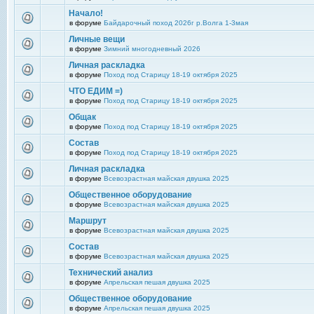
Начало!
в форуме
Байдарочный поход 2026г р.Волга 1-3мая
Личные вещи
в форуме
Зимний многодневный 2026
Личная раскладка
в форуме
Поход под Старицу 18-19 октября 2025
ЧТО ЕДИМ =)
в форуме
Поход под Старицу 18-19 октября 2025
Общак
в форуме
Поход под Старицу 18-19 октября 2025
Состав
в форуме
Поход под Старицу 18-19 октября 2025
Личная раскладка
в форуме
Всевозрастная майская двушка 2025
Общественное оборудование
в форуме
Всевозрастная майская двушка 2025
Маршрут
в форуме
Всевозрастная майская двушка 2025
Состав
в форуме
Всевозрастная майская двушка 2025
Технический анализ
в форуме
Апрельская пешая двушка 2025
Общественное оборудование
в форуме
Апрельская пешая двушка 2025