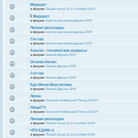
Маршрут
в форуме
Пеший поход 12-13 октября 2024
Маршрут
в форуме
Апрельская пешая двушка 2025
Личная раскладка
в форуме
Апрельская пешая двушка 2025
Состав
в форуме
Апрельская пешая двушка 2025
Анализ - технические вопросы
в форуме
Зимняя Двушка 2025
Основа-Начал
в форуме
Зимняя Двушка 2025
Состав
в форуме
Зимняя Двушка 2025
Еда-Меню-Вкуснятина
в форуме
Зимняя Двушка 2025
Личка
в форуме
Осенний Ноябрьский Поход 2024!!!
ОбщаГ!!!
в форуме
Осенний Ноябрьский Поход 2024!!!
Личная раскладка
в форуме
Пеший поход 12-13 октября 2024
ЧТО ЕДИМ =)
в форуме
Пеший поход 12-13 октября 2024