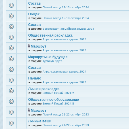
Состав
в форуме
Пеший поход 12-13 октября 2024
Общак
в форуме
Пеший поход 12-13 октября 2024
Состав
в форуме
Всевозрастная майская двушка 2024
Общественная раскладка
в форуме
Апрельская пешая двушка 2024
Маршрут
в форуме
Апрельская пешая двушка 2024
Маршруты на будущее
в форуме
ТурКлуб Круга
Состав
в форуме
Апрельская пешая двушка 2024
Начало
в форуме
Апрельская пешая двушка 2024
Личная раскладка
в форуме
Зимний Пеший 2024!!!
Общественное оборудование
в форуме
Зимний Пеший 2024!!!
Маршрут
в форуме
Пеший поход 21-22 октября 2023
Личные вещи
в форуме
Пеший поход 21-22 октября 2023