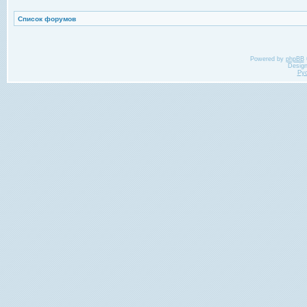
Список форумов
Powered by
phpBB
Desig
Ру