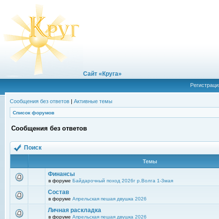
Сайт «Круга»
Регистраци
Сообщения без ответов
|
Активные темы
Список форумов
Сообщения без ответов
Поиск
Темы
Финансы
в форуме
Байдарочный поход 2026г р.Волга 1-3мая
Состав
в форуме
Апрельская пешая двушка 2026
Личная раскладка
в форуме
Апрельская пешая двушка 2026