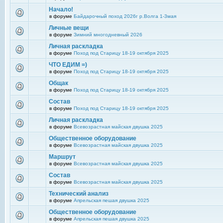
Начало!
в форуме
Байдарочный поход 2026г р.Волга 1-3мая
Личные вещи
в форуме
Зимний многодневный 2026
Личная раскладка
в форуме
Поход под Старицу 18-19 октября 2025
ЧТО ЕДИМ =)
в форуме
Поход под Старицу 18-19 октября 2025
Общак
в форуме
Поход под Старицу 18-19 октября 2025
Состав
в форуме
Поход под Старицу 18-19 октября 2025
Личная раскладка
в форуме
Всевозрастная майская двушка 2025
Общественное оборудование
в форуме
Всевозрастная майская двушка 2025
Маршрут
в форуме
Всевозрастная майская двушка 2025
Состав
в форуме
Всевозрастная майская двушка 2025
Технический анализ
в форуме
Апрельская пешая двушка 2025
Общественное оборудование
в форуме
Апрельская пешая двушка 2025