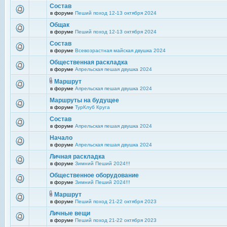
Состав
в форуме
Пеший поход 12-13 октября 2024
Общак
в форуме
Пеший поход 12-13 октября 2024
Состав
в форуме
Всевозрастная майская двушка 2024
Общественная раскладка
в форуме
Апрельская пешая двушка 2024
Маршрут
в форуме
Апрельская пешая двушка 2024
Маршруты на будущее
в форуме
ТурКлуб Круга
Состав
в форуме
Апрельская пешая двушка 2024
Начало
в форуме
Апрельская пешая двушка 2024
Личная раскладка
в форуме
Зимний Пеший 2024!!!
Общественное оборудование
в форуме
Зимний Пеший 2024!!!
Маршрут
в форуме
Пеший поход 21-22 октября 2023
Личные вещи
в форуме
Пеший поход 21-22 октября 2023