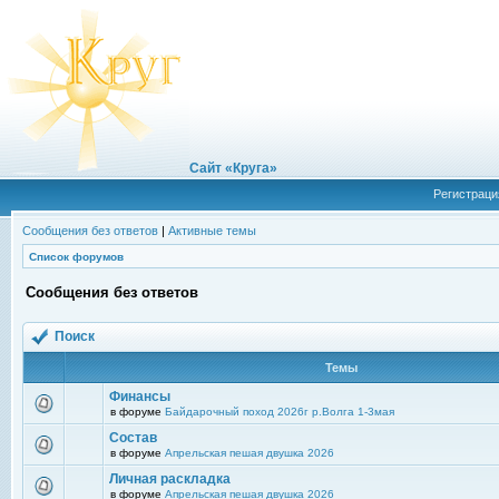
Сайт «Круга»
Регистраци
Сообщения без ответов
|
Активные темы
Список форумов
Сообщения без ответов
Поиск
Темы
Финансы
в форуме
Байдарочный поход 2026г р.Волга 1-3мая
Состав
в форуме
Апрельская пешая двушка 2026
Личная раскладка
в форуме
Апрельская пешая двушка 2026