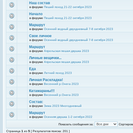
Наш состав
в форуме
Пеший поход 21-22 октября 2023
Начало
в форуме
Пеший поход 21-22 октября 2023
Маршрут
в форуме
Осенний водный двухдневный 7-8 октября 2023
Свое личное
в форуме
Осенний водный двухдневный 7-8 октября 2023
Маршрут
в форуме
Апрельская пешая двушка 2023
Личные вещички...
в форуме
Апрельская пешая двушка 2023
Еда
в форуме
Летний поход 2023
Личная Раскладка!
в форуме
Весенний р.Онега 2023
Катамараны!!!
в форуме
Весенний р.Онега 2023
Состав:
в форуме
Зима 2023 Многодневный
Маршрут
в форуме
Осенняя двушка 1-2 октября 2022
Показать сообщения за:
Сортирова
Страница
1
из
5
[ Результатов поиска: 201 ]