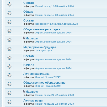
Состав
в форуме
Пеший поход 12-13 октября 2024
Общак
в форуме
Пеший поход 12-13 октября 2024
Состав
в форуме
Всевозрастная майская двушка 2024
Общественная раскладка
в форуме
Апрельская пешая двушка 2024
Маршрут
в форуме
Апрельская пешая двушка 2024
Маршруты на будущее
в форуме
ТурКлуб Круга
Состав
в форуме
Апрельская пешая двушка 2024
Начало
в форуме
Апрельская пешая двушка 2024
Личная раскладка
в форуме
Зимний Пеший 2024!!!
Общественное оборудование
в форуме
Зимний Пеший 2024!!!
Маршрут
в форуме
Пеший поход 21-22 октября 2023
Личные вещи
в форуме
Пеший поход 21-22 октября 2023