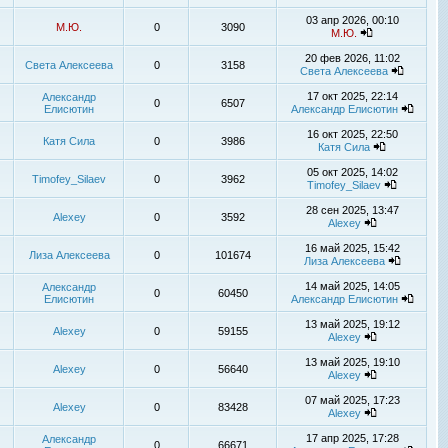
03 апр 2026, 00:10
М.Ю.
0
3090
М.Ю.
20 фев 2026, 11:02
Света Алексеева
0
3158
Света Алексеева
17 окт 2025, 22:14
Александр
0
6507
Елисютин
Александр Елисютин
16 окт 2025, 22:50
Катя Сила
0
3986
Катя Сила
05 окт 2025, 14:02
Timofey_Silaev
0
3962
Timofey_Silaev
28 сен 2025, 13:47
Alexey
0
3592
Alexey
16 май 2025, 15:42
Лиза Алексеева
0
101674
Лиза Алексеева
14 май 2025, 14:05
Александр
0
60450
Елисютин
Александр Елисютин
13 май 2025, 19:12
Alexey
0
59155
Alexey
13 май 2025, 19:10
Alexey
0
56640
Alexey
07 май 2025, 17:23
Alexey
0
83428
Alexey
17 апр 2025, 17:28
Александр
0
66671