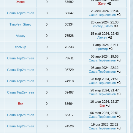
Женя
0
67692
Женя
26 сен 2024, 21:34
Саша Тер2ентьев
0
68647
Саша Тер2ентьев
26 сен 2024, 21:30
Timofey_Silaev
0
68334
Timofey_Silaev
15 май 2024, 22:43
Alexey
0
76526
Alexey
11 апр 2024, 21:11
яромир
0
70233
яромир
08 апр 2024, 19:56
Саша Тер2ентьев
0
78711
Саша Тер2ентьев
05 апр 2024, 22:12
Саша Тер2ентьев
0
93729
Саша Тер2ентьев
28 мар 2024, 21:51
Саша Тер2ентьев
0
74918
Саша Тер2ентьев
28 мар 2024, 21:47
Саша Тер2ентьев
0
69497
Саша Тер2ентьев
16 фев 2024, 18:27
Еки
0
68664
Еки
06 фев 2024, 22:51
Саша Тер2ентьев
0
68317
Саша Тер2ентьев
19 окт 2023, 22:52
Саша Тер2ентьев
0
74526
Саша Тер2ентьев