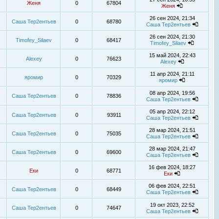
Женя
0
67804
Женя
26 сен 2024, 21:34
Саша Тер2ентьев
0
68780
Саша Тер2ентьев
26 сен 2024, 21:30
Timofey_Silaev
0
68417
Timofey_Silaev
15 май 2024, 22:43
Alexey
0
76623
Alexey
11 апр 2024, 21:11
яромир
0
70329
яромир
08 апр 2024, 19:56
Саша Тер2ентьев
0
78836
Саша Тер2ентьев
05 апр 2024, 22:12
Саша Тер2ентьев
0
93911
Саша Тер2ентьев
28 мар 2024, 21:51
Саша Тер2ентьев
0
75035
Саша Тер2ентьев
28 мар 2024, 21:47
Саша Тер2ентьев
0
69600
Саша Тер2ентьев
16 фев 2024, 18:27
Еки
0
68771
Еки
06 фев 2024, 22:51
Саша Тер2ентьев
0
68449
Саша Тер2ентьев
19 окт 2023, 22:52
Саша Тер2ентьев
0
74647
Саша Тер2ентьев