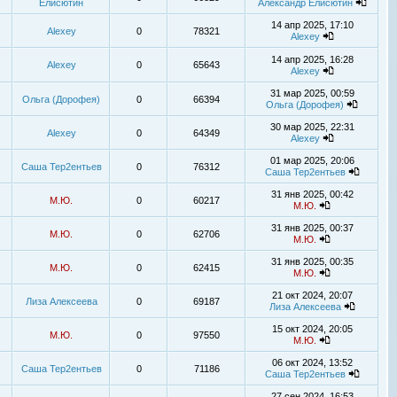
Елисютин
Александр Елисютин
14 апр 2025, 17:10
Alexey
0
78321
Alexey
14 апр 2025, 16:28
Alexey
0
65643
Alexey
31 мар 2025, 00:59
Ольга (Дорофея)
0
66394
Ольга (Дорофея)
30 мар 2025, 22:31
Alexey
0
64349
Alexey
01 мар 2025, 20:06
Саша Тер2ентьев
0
76312
Саша Тер2ентьев
31 янв 2025, 00:42
М.Ю.
0
60217
М.Ю.
31 янв 2025, 00:37
М.Ю.
0
62706
М.Ю.
31 янв 2025, 00:35
М.Ю.
0
62415
М.Ю.
21 окт 2024, 20:07
Лиза Алексеева
0
69187
Лиза Алексеева
15 окт 2024, 20:05
М.Ю.
0
97550
М.Ю.
06 окт 2024, 13:52
Саша Тер2ентьев
0
71186
Саша Тер2ентьев
27 сен 2024, 16:53