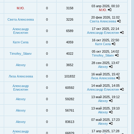
03 апр 2026, 00:10
М.Ю.
0
3158
М.Ю.
20 фев 2026, 11:02
Света Алексеева
0
3226
Света Алексеева
17 окт 2025, 22:14
Александр
0
6589
Елисютин
Александр Елисютин
16 окт 2025, 22:50
Катя Сила
0
4059
Катя Сила
05 окт 2025, 14:02
Timofey_Silaev
0
4022
Timofey_Silaev
28 сен 2025, 13:47
Alexey
0
3652
Alexey
16 май 2025, 15:42
Лиза Алексеева
0
101832
Лиза Алексеева
14 май 2025, 14:05
Александр
0
60592
Елисютин
Александр Елисютин
13 май 2025, 19:12
Alexey
0
59282
Alexey
13 май 2025, 19:10
Alexey
0
56761
Alexey
07 май 2025, 17:23
Alexey
0
83613
Alexey
17 апр 2025, 17:28
Александр
0
66829