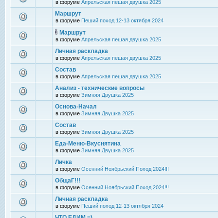
в форуме
Апрельская пешая двушка 2025
Маршрут
в форуме
Пеший поход 12-13 октября 2024
Маршрут
в форуме
Апрельская пешая двушка 2025
Личная раскладка
в форуме
Апрельская пешая двушка 2025
Состав
в форуме
Апрельская пешая двушка 2025
Анализ - технические вопросы
в форуме
Зимняя Двушка 2025
Основа-Начал
в форуме
Зимняя Двушка 2025
Состав
в форуме
Зимняя Двушка 2025
Еда-Меню-Вкуснятина
в форуме
Зимняя Двушка 2025
Личка
в форуме
Осенний Ноябрьский Поход 2024!!!
ОбщаГ!!!
в форуме
Осенний Ноябрьский Поход 2024!!!
Личная раскладка
в форуме
Пеший поход 12-13 октября 2024
ЧТО ЕДИМ =)