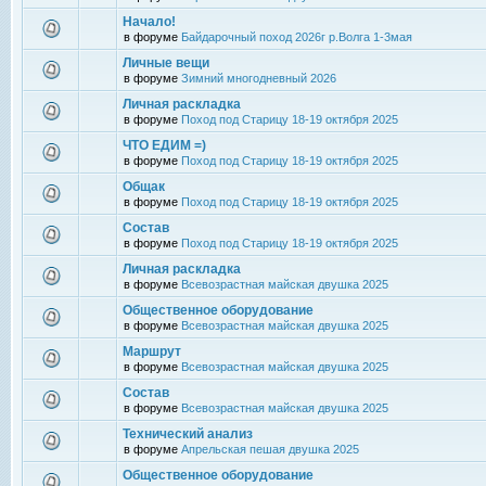
Начало!
в форуме
Байдарочный поход 2026г р.Волга 1-3мая
Личные вещи
в форуме
Зимний многодневный 2026
Личная раскладка
в форуме
Поход под Старицу 18-19 октября 2025
ЧТО ЕДИМ =)
в форуме
Поход под Старицу 18-19 октября 2025
Общак
в форуме
Поход под Старицу 18-19 октября 2025
Состав
в форуме
Поход под Старицу 18-19 октября 2025
Личная раскладка
в форуме
Всевозрастная майская двушка 2025
Общественное оборудование
в форуме
Всевозрастная майская двушка 2025
Маршрут
в форуме
Всевозрастная майская двушка 2025
Состав
в форуме
Всевозрастная майская двушка 2025
Технический анализ
в форуме
Апрельская пешая двушка 2025
Общественное оборудование