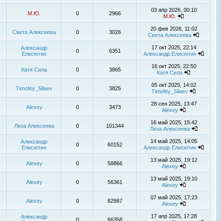
03 апр 2026, 00:10
М.Ю.
0
2966
М.Ю.
20 фев 2026, 11:02
Света Алексеева
0
3026
Света Алексеева
17 окт 2025, 22:14
Александр
0
6351
Елисютин
Александр Елисютин
16 окт 2025, 22:50
Катя Сила
0
3865
Катя Сила
05 окт 2025, 14:02
Timofey_Silaev
0
3825
Timofey_Silaev
28 сен 2025, 13:47
Alexey
0
3473
Alexey
16 май 2025, 15:42
Лиза Алексеева
0
101344
Лиза Алексеева
14 май 2025, 14:05
Александр
0
60152
Елисютин
Александр Елисютин
13 май 2025, 19:12
Alexey
0
58866
Alexey
13 май 2025, 19:10
Alexey
0
56361
Alexey
07 май 2025, 17:23
Alexey
0
82987
Alexey
17 апр 2025, 17:28
Александр
0
66358