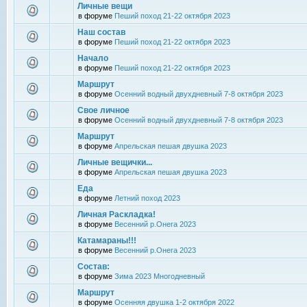
Личные вещи
в форуме
Пеший поход 21-22 октября 2023
Наш состав
в форуме
Пеший поход 21-22 октября 2023
Начало
в форуме
Пеший поход 21-22 октября 2023
Маршрут
в форуме
Осенний водный двухдневный 7-8 октября 2023
Свое личное
в форуме
Осенний водный двухдневный 7-8 октября 2023
Маршрут
в форуме
Апрельская пешая двушка 2023
Личные вещички...
в форуме
Апрельская пешая двушка 2023
Еда
в форуме
Летний поход 2023
Личная Раскладка!
в форуме
Весенний р.Онега 2023
Катамараны!!!
в форуме
Весенний р.Онега 2023
Состав:
в форуме
Зима 2023 Многодневный
Маршрут
в форуме
Осенняя двушка 1-2 октября 2022