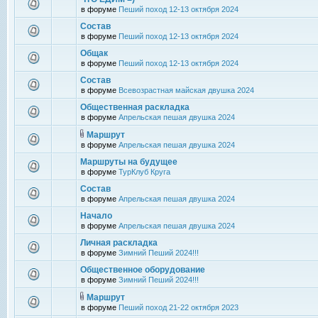
в форуме
Пеший поход 12-13 октября 2024
Состав
в форуме
Пеший поход 12-13 октября 2024
Общак
в форуме
Пеший поход 12-13 октября 2024
Состав
в форуме
Всевозрастная майская двушка 2024
Общественная раскладка
в форуме
Апрельская пешая двушка 2024
Маршрут
в форуме
Апрельская пешая двушка 2024
Маршруты на будущее
в форуме
ТурКлуб Круга
Состав
в форуме
Апрельская пешая двушка 2024
Начало
в форуме
Апрельская пешая двушка 2024
Личная раскладка
в форуме
Зимний Пеший 2024!!!
Общественное оборудование
в форуме
Зимний Пеший 2024!!!
Маршрут
в форуме
Пеший поход 21-22 октября 2023