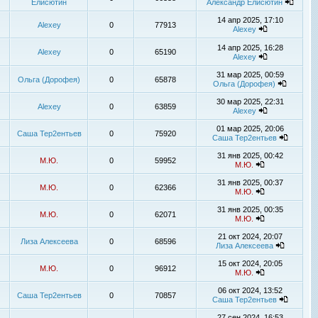
Елисютин
Александр Елисютин
14 апр 2025, 17:10
Alexey
0
77913
Alexey
14 апр 2025, 16:28
Alexey
0
65190
Alexey
31 мар 2025, 00:59
Ольга (Дорофея)
0
65878
Ольга (Дорофея)
30 мар 2025, 22:31
Alexey
0
63859
Alexey
01 мар 2025, 20:06
Саша Тер2ентьев
0
75920
Саша Тер2ентьев
31 янв 2025, 00:42
М.Ю.
0
59952
М.Ю.
31 янв 2025, 00:37
М.Ю.
0
62366
М.Ю.
31 янв 2025, 00:35
М.Ю.
0
62071
М.Ю.
21 окт 2024, 20:07
Лиза Алексеева
0
68596
Лиза Алексеева
15 окт 2024, 20:05
М.Ю.
0
96912
М.Ю.
06 окт 2024, 13:52
Саша Тер2ентьев
0
70857
Саша Тер2ентьев
27 сен 2024, 16:53