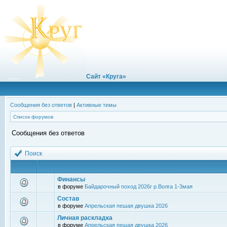
Сайт «Круга»
Сообщения без ответов
|
Активные темы
Список форумов
Сообщения без ответов
Поиск
Финансы
в форуме
Байдарочный поход 2026г р.Волга 1-3мая
Состав
в форуме
Апрельская пешая двушка 2026
Личная раскладка
в форуме
Апрельская пешая двушка 2026