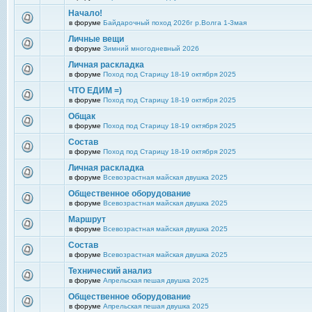
Начало!
в форуме
Байдарочный поход 2026г р.Волга 1-3мая
Личные вещи
в форуме
Зимний многодневный 2026
Личная раскладка
в форуме
Поход под Старицу 18-19 октября 2025
ЧТО ЕДИМ =)
в форуме
Поход под Старицу 18-19 октября 2025
Общак
в форуме
Поход под Старицу 18-19 октября 2025
Состав
в форуме
Поход под Старицу 18-19 октября 2025
Личная раскладка
в форуме
Всевозрастная майская двушка 2025
Общественное оборудование
в форуме
Всевозрастная майская двушка 2025
Маршрут
в форуме
Всевозрастная майская двушка 2025
Состав
в форуме
Всевозрастная майская двушка 2025
Технический анализ
в форуме
Апрельская пешая двушка 2025
Общественное оборудование
в форуме
Апрельская пешая двушка 2025