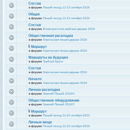
Состав
в форуме
Пеший поход 12-13 октября 2024
Общак
в форуме
Пеший поход 12-13 октября 2024
Состав
в форуме
Всевозрастная майская двушка 2024
Общественная раскладка
в форуме
Апрельская пешая двушка 2024
Маршрут
в форуме
Апрельская пешая двушка 2024
Маршруты на будущее
в форуме
ТурКлуб Круга
Состав
в форуме
Апрельская пешая двушка 2024
Начало
в форуме
Апрельская пешая двушка 2024
Личная раскладка
в форуме
Зимний Пеший 2024!!!
Общественное оборудование
в форуме
Зимний Пеший 2024!!!
Маршрут
в форуме
Пеший поход 21-22 октября 2023
Личные вещи
в форуме
Пеший поход 21-22 октября 2023