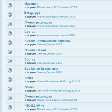
Маршрут
в форуме
Пеший поход 12-13 октября 2024
Маршрут
в форуме
Апрельская пешая двушка 2025
Личная раскладка
в форуме
Апрельская пешая двушка 2025
Состав
в форуме
Апрельская пешая двушка 2025
Анализ - технические вопросы
в форуме
Зимняя Двушка 2025
Основа-Начал
в форуме
Зимняя Двушка 2025
Состав
в форуме
Зимняя Двушка 2025
Еда-Меню-Вкуснятина
в форуме
Зимняя Двушка 2025
Личка
в форуме
Осенний Ноябрьский Поход 2024!!!
ОбщаГ!!!
в форуме
Осенний Ноябрьский Поход 2024!!!
Личная раскладка
в форуме
Пеший поход 12-13 октября 2024
ЧТО ЕДИМ =)
в форуме
Пеший поход 12-13 октября 2024