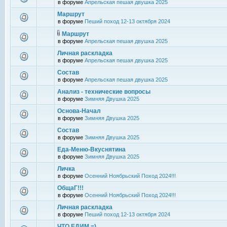
в форуме
Апрельская пешая двушка 2025
Маршрут
в форуме
Пеший поход 12-13 октября 2024
Маршрут
в форуме
Апрельская пешая двушка 2025
Личная раскладка
в форуме
Апрельская пешая двушка 2025
Состав
в форуме
Апрельская пешая двушка 2025
Анализ - технические вопросы
в форуме
Зимняя Двушка 2025
Основа-Начал
в форуме
Зимняя Двушка 2025
Состав
в форуме
Зимняя Двушка 2025
Еда-Меню-Вкуснятина
в форуме
Зимняя Двушка 2025
Личка
в форуме
Осенний Ноябрьский Поход 2024!!!
ОбщаГ!!!
в форуме
Осенний Ноябрьский Поход 2024!!!
Личная раскладка
в форуме
Пеший поход 12-13 октября 2024
ЧТО ЕДИМ =)