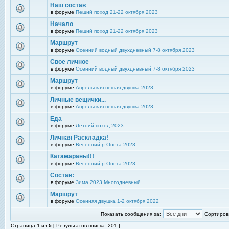
Наш состав
в форуме
Пеший поход 21-22 октября 2023
Начало
в форуме
Пеший поход 21-22 октября 2023
Маршрут
в форуме
Осенний водный двухдневный 7-8 октября 2023
Свое личное
в форуме
Осенний водный двухдневный 7-8 октября 2023
Маршрут
в форуме
Апрельская пешая двушка 2023
Личные вещички...
в форуме
Апрельская пешая двушка 2023
Еда
в форуме
Летний поход 2023
Личная Раскладка!
в форуме
Весенний р.Онега 2023
Катамараны!!!
в форуме
Весенний р.Онега 2023
Состав:
в форуме
Зима 2023 Многодневный
Маршрут
в форуме
Осенняя двушка 1-2 октября 2022
Показать сообщения за:
Сортирова
Страница
1
из
5
[ Результатов поиска: 201 ]