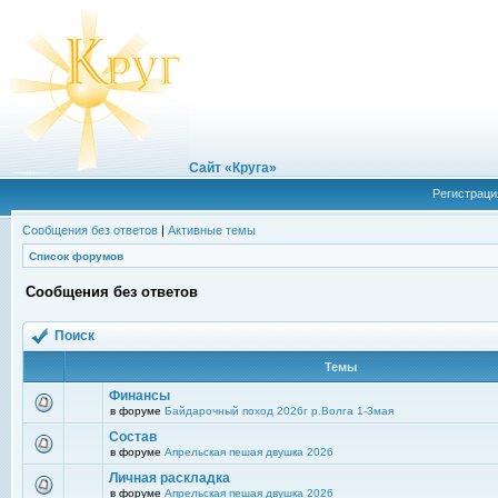
Сайт «Круга»
Регистраци
Сообщения без ответов
|
Активные темы
Список форумов
Сообщения без ответов
Поиск
Темы
Финансы
в форуме
Байдарочный поход 2026г р.Волга 1-3мая
Состав
в форуме
Апрельская пешая двушка 2026
Личная раскладка
в форуме
Апрельская пешая двушка 2026