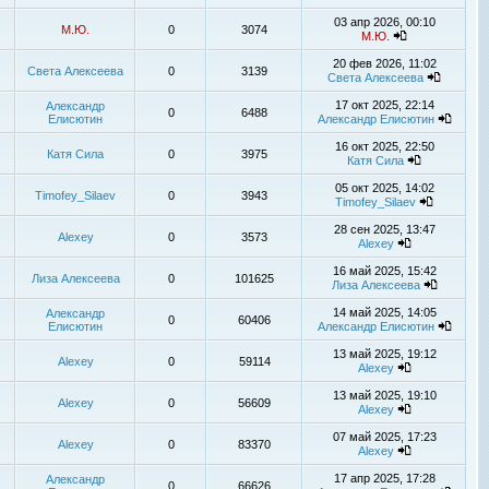
03 апр 2026, 00:10
М.Ю.
0
3074
М.Ю.
20 фев 2026, 11:02
Света Алексеева
0
3139
Света Алексеева
17 окт 2025, 22:14
Александр
0
6488
Елисютин
Александр Елисютин
16 окт 2025, 22:50
Катя Сила
0
3975
Катя Сила
05 окт 2025, 14:02
Timofey_Silaev
0
3943
Timofey_Silaev
28 сен 2025, 13:47
Alexey
0
3573
Alexey
16 май 2025, 15:42
Лиза Алексеева
0
101625
Лиза Алексеева
14 май 2025, 14:05
Александр
0
60406
Елисютин
Александр Елисютин
13 май 2025, 19:12
Alexey
0
59114
Alexey
13 май 2025, 19:10
Alexey
0
56609
Alexey
07 май 2025, 17:23
Alexey
0
83370
Alexey
17 апр 2025, 17:28
Александр
0
66626