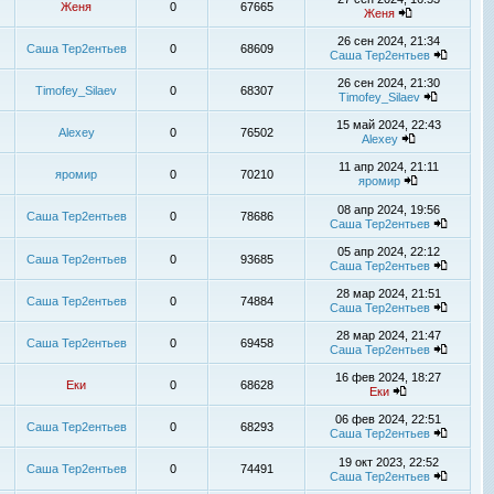
Женя
0
67665
Женя
26 сен 2024, 21:34
Саша Тер2ентьев
0
68609
Саша Тер2ентьев
26 сен 2024, 21:30
Timofey_Silaev
0
68307
Timofey_Silaev
15 май 2024, 22:43
Alexey
0
76502
Alexey
11 апр 2024, 21:11
яромир
0
70210
яромир
08 апр 2024, 19:56
Саша Тер2ентьев
0
78686
Саша Тер2ентьев
05 апр 2024, 22:12
Саша Тер2ентьев
0
93685
Саша Тер2ентьев
28 мар 2024, 21:51
Саша Тер2ентьев
0
74884
Саша Тер2ентьев
28 мар 2024, 21:47
Саша Тер2ентьев
0
69458
Саша Тер2ентьев
16 фев 2024, 18:27
Еки
0
68628
Еки
06 фев 2024, 22:51
Саша Тер2ентьев
0
68293
Саша Тер2ентьев
19 окт 2023, 22:52
Саша Тер2ентьев
0
74491
Саша Тер2ентьев