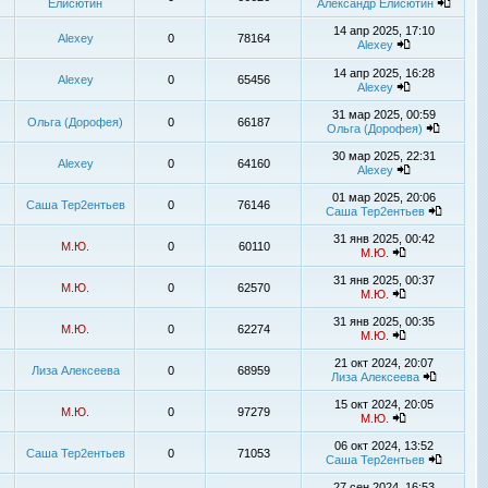
Елисютин
Александр Елисютин
14 апр 2025, 17:10
Alexey
0
78164
Alexey
14 апр 2025, 16:28
Alexey
0
65456
Alexey
31 мар 2025, 00:59
Ольга (Дорофея)
0
66187
Ольга (Дорофея)
30 мар 2025, 22:31
Alexey
0
64160
Alexey
01 мар 2025, 20:06
Саша Тер2ентьев
0
76146
Саша Тер2ентьев
31 янв 2025, 00:42
М.Ю.
0
60110
М.Ю.
31 янв 2025, 00:37
М.Ю.
0
62570
М.Ю.
31 янв 2025, 00:35
М.Ю.
0
62274
М.Ю.
21 окт 2024, 20:07
Лиза Алексеева
0
68959
Лиза Алексеева
15 окт 2024, 20:05
М.Ю.
0
97279
М.Ю.
06 окт 2024, 13:52
Саша Тер2ентьев
0
71053
Саша Тер2ентьев
27 сен 2024, 16:53