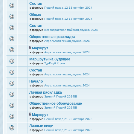
Состав
в форуме
Пеший поход 12-13 октября 2024
Общак
в форуме
Пеший поход 12-13 октября 2024
Состав
в форуме
Всевозрастная майская двушка 2024
Общественная раскладка
в форуме
Апрельская пешая двушка 2024
Маршрут
в форуме
Апрельская пешая двушка 2024
Маршруты на будущее
в форуме
ТурКлуб Круга
Состав
в форуме
Апрельская пешая двушка 2024
Начало
в форуме
Апрельская пешая двушка 2024
Личная раскладка
в форуме
Зимний Пеший 2024!!!
Общественное оборудование
в форуме
Зимний Пеший 2024!!!
Маршрут
в форуме
Пеший поход 21-22 октября 2023
Личные вещи
в форуме
Пеший поход 21-22 октября 2023