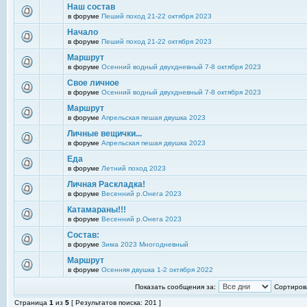
Наш состав
в форуме
Пеший поход 21-22 октября 2023
Начало
в форуме
Пеший поход 21-22 октября 2023
Маршрут
в форуме
Осенний водный двухдневный 7-8 октября 2023
Свое личное
в форуме
Осенний водный двухдневный 7-8 октября 2023
Маршрут
в форуме
Апрельская пешая двушка 2023
Личные вещички...
в форуме
Апрельская пешая двушка 2023
Еда
в форуме
Летний поход 2023
Личная Раскладка!
в форуме
Весенний р.Онега 2023
Катамараны!!!
в форуме
Весенний р.Онега 2023
Состав:
в форуме
Зима 2023 Многодневный
Маршрут
в форуме
Осенняя двушка 1-2 октября 2022
Показать сообщения за:
Сортирова
Страница
1
из
5
[ Результатов поиска: 201 ]