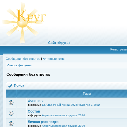
Сайт «Круга»
Регистраци
Сообщения без ответов
|
Активные темы
Список форумов
Сообщения без ответов
Поиск
Темы
Финансы
в форуме
Байдарочный поход 2026г р.Волга 1-3мая
Состав
в форуме
Апрельская пешая двушка 2026
Личная раскладка
в форуме
Апрельская пешая двушка 2026