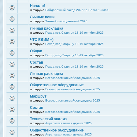
Начало!
в форуме
Байдарочный поход 2026г р.Волга 1-3мая
Личные вещи
в форуме
Зимний многодневный 2026
Личная раскладка
в форуме
Поход под Старицу 18-19 октября 2025
ЧТО ЕДИМ =)
в форуме
Поход под Старицу 18-19 октября 2025
Общак
в форуме
Поход под Старицу 18-19 октября 2025
Состав
в форуме
Поход под Старицу 18-19 октября 2025
Личная раскладка
в форуме
Всевозрастная майская двушка 2025
Общественное оборудование
в форуме
Всевозрастная майская двушка 2025
Маршрут
в форуме
Всевозрастная майская двушка 2025
Состав
в форуме
Всевозрастная майская двушка 2025
Технический анализ
в форуме
Апрельская пешая двушка 2025
Общественное оборудование
в форуме
Апрельская пешая двушка 2025