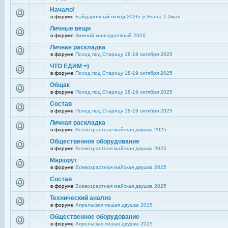
Начало!
в форуме
Байдарочный поход 2026г р.Волга 1-3мая
Личные вещи
в форуме
Зимний многодневный 2026
Личная раскладка
в форуме
Поход под Старицу 18-19 октября 2025
ЧТО ЕДИМ =)
в форуме
Поход под Старицу 18-19 октября 2025
Общак
в форуме
Поход под Старицу 18-19 октября 2025
Состав
в форуме
Поход под Старицу 18-19 октября 2025
Личная раскладка
в форуме
Всевозрастная майская двушка 2025
Общественное оборудование
в форуме
Всевозрастная майская двушка 2025
Маршрут
в форуме
Всевозрастная майская двушка 2025
Состав
в форуме
Всевозрастная майская двушка 2025
Технический анализ
в форуме
Апрельская пешая двушка 2025
Общественное оборудование
в форуме
Апрельская пешая двушка 2025