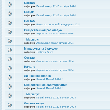
Состав
в форуме
Пеший поход 12-13 октября 2024
Общак
в форуме
Пеший поход 12-13 октября 2024
Состав
в форуме
Всевозрастная майская двушка 2024
Общественная раскладка
в форуме
Апрельская пешая двушка 2024
Маршрут
в форуме
Апрельская пешая двушка 2024
Маршруты на будущее
в форуме
ТурКлуб Круга
Состав
в форуме
Апрельская пешая двушка 2024
Начало
в форуме
Апрельская пешая двушка 2024
Личная раскладка
в форуме
Зимний Пеший 2024!!!
Общественное оборудование
в форуме
Зимний Пеший 2024!!!
Маршрут
в форуме
Пеший поход 21-22 октября 2023
Личные вещи
в форуме
Пеший поход 21-22 октября 2023