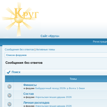
Сайт «Круга»
Регистраци
Сообщения без ответов
|
Активные темы
Список форумов
Сообщения без ответов
Поиск
Темы
Финансы
в форуме
Байдарочный поход 2026г р.Волга 1-3мая
Состав
в форуме
Апрельская пешая двушка 2026
Личная раскладка
в форуме
Апрельская пешая двушка 2026