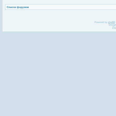
Список форумов
Powered by
phpBB
Desig
Ру