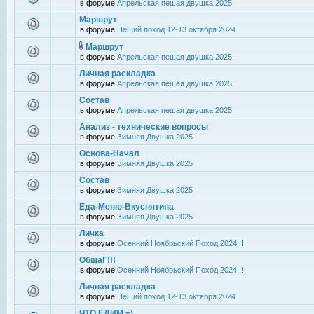
в форуме
Апрельская пешая двушка 2025
Маршрут
в форуме
Пеший поход 12-13 октября 2024
Маршрут
в форуме
Апрельская пешая двушка 2025
Личная раскладка
в форуме
Апрельская пешая двушка 2025
Состав
в форуме
Апрельская пешая двушка 2025
Анализ - технические вопросы
в форуме
Зимняя Двушка 2025
Основа-Начал
в форуме
Зимняя Двушка 2025
Состав
в форуме
Зимняя Двушка 2025
Еда-Меню-Вкуснятина
в форуме
Зимняя Двушка 2025
Личка
в форуме
Осенний Ноябрьский Поход 2024!!!
ОбщаГ!!!
в форуме
Осенний Ноябрьский Поход 2024!!!
Личная раскладка
в форуме
Пеший поход 12-13 октября 2024
ЧТО ЕДИМ =)