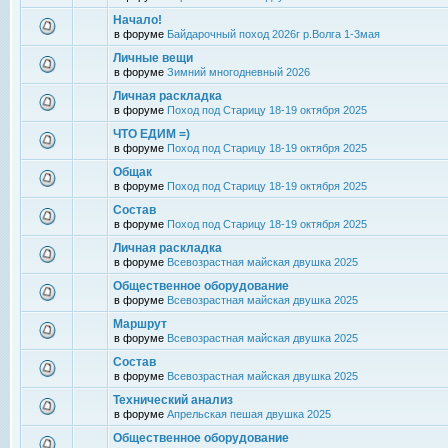
Начало!
в форуме
Байдарочный поход 2026г р.Волга 1-3мая
Личные вещи
в форуме
Зимний многодневный 2026
Личная раскладка
в форуме
Поход под Старицу 18-19 октября 2025
ЧТО ЕДИМ =)
в форуме
Поход под Старицу 18-19 октября 2025
Общак
в форуме
Поход под Старицу 18-19 октября 2025
Состав
в форуме
Поход под Старицу 18-19 октября 2025
Личная раскладка
в форуме
Всевозрастная майская двушка 2025
Общественное оборудование
в форуме
Всевозрастная майская двушка 2025
Маршрут
в форуме
Всевозрастная майская двушка 2025
Состав
в форуме
Всевозрастная майская двушка 2025
Технический анализ
в форуме
Апрельская пешая двушка 2025
Общественное оборудование