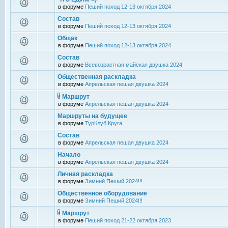
в форуме
Пеший поход 12-13 октября 2024
Состав
в форуме
Пеший поход 12-13 октября 2024
Общак
в форуме
Пеший поход 12-13 октября 2024
Состав
в форуме
Всевозрастная майская двушка 2024
Общественная раскладка
в форуме
Апрельская пешая двушка 2024
Маршрут
в форуме
Апрельская пешая двушка 2024
Маршруты на будущее
в форуме
ТурКлуб Круга
Состав
в форуме
Апрельская пешая двушка 2024
Начало
в форуме
Апрельская пешая двушка 2024
Личная раскладка
в форуме
Зимний Пеший 2024!!!
Общественное оборудование
в форуме
Зимний Пеший 2024!!!
Маршрут
в форуме
Пеший поход 21-22 октября 2023