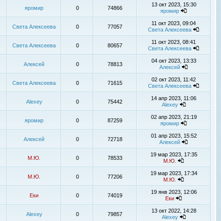
13 окт 2023, 15:30
яромир
0
74866
яромир
11 окт 2023, 09:04
Света Алексеева
0
77057
Света Алексеева
11 окт 2023, 08:41
Света Алексеева
0
80657
Света Алексеева
04 окт 2023, 13:33
Алексей
0
78813
Алексей
02 окт 2023, 11:42
Света Алексеева
0
71615
Света Алексеева
14 апр 2023, 11:06
Alexey
0
75442
Alexey
02 апр 2023, 21:19
яромир
0
87259
яромир
01 апр 2023, 15:52
Алексей
0
72718
Алексей
19 мар 2023, 17:35
М.Ю.
0
78533
М.Ю.
19 мар 2023, 17:34
М.Ю.
0
77206
М.Ю.
19 янв 2023, 12:06
Еки
0
74019
Еки
13 окт 2022, 14:28
Alexey
0
79857
Alexey