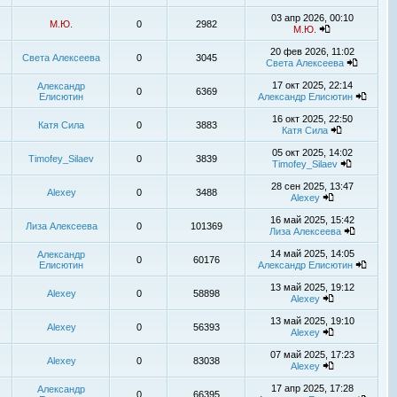
03 апр 2026, 00:10
М.Ю.
0
2982
М.Ю.
20 фев 2026, 11:02
Света Алексеева
0
3045
Света Алексеева
17 окт 2025, 22:14
Александр
0
6369
Елисютин
Александр Елисютин
16 окт 2025, 22:50
Катя Сила
0
3883
Катя Сила
05 окт 2025, 14:02
Timofey_Silaev
0
3839
Timofey_Silaev
28 сен 2025, 13:47
Alexey
0
3488
Alexey
16 май 2025, 15:42
Лиза Алексеева
0
101369
Лиза Алексеева
14 май 2025, 14:05
Александр
0
60176
Елисютин
Александр Елисютин
13 май 2025, 19:12
Alexey
0
58898
Alexey
13 май 2025, 19:10
Alexey
0
56393
Alexey
07 май 2025, 17:23
Alexey
0
83038
Alexey
17 апр 2025, 17:28
Александр
0
66395