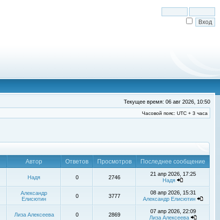
Текущее время: 06 авг 2026, 10:50
Часовой пояс: UTC + 3 часа
Автор
Ответов
Просмотров
Последнее сообщение
21 апр 2026, 17:25
Надя
0
2746
Надя
08 апр 2026, 15:31
Александр
0
3777
Елисютин
Александр Елисютин
07 апр 2026, 22:09
Лиза Алексеева
0
2869
Лиза Алексеева