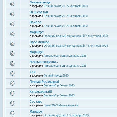
Личные вещи
в форуме
Пеший поход 21-22 октября 2023
Наш состав
в форуме
Пеший поход 21-22 октября 2023
Начало
в форуме
Пеший поход 21-22 октября 2023
Маршрут
в форуме
Осенний водный двухдневный 7-8 октября 2023
Свое личное
в форуме
Осенний водный двухдневный 7-8 октября 2023
Маршрут
в форуме
Апрельская пешая двушка 2023
Личные вещички...
в форуме
Апрельская пешая двушка 2023
Еда
в форуме
Летний поход 2023
Личная Раскладка!
в форуме
Весенний р.Онега 2023
Катамараны!!!
в форуме
Весенний р.Онега 2023
Состав:
в форуме
Зима 2023 Многодневный
Маршрут
в форуме
Осенняя двушка 1-2 октября 2022