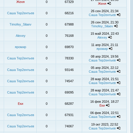
Женя
0
67329
Женя
26 сен 2024, 21:34
Саша Тер2ентьев
0
68216
Саша Тер2ентьев
26 сен 2024, 21:30
Timofey_Silaev
0
67988
Timofey_Silaev
15 май 2024, 22:43
Alexey
0
76168
Alexey
11 апр 2024, 21:11
яромир
0
69870
яромир
08 апр 2024, 19:56
Саша Тер2ентьев
0
78330
Саша Тер2ентьев
05 апр 2024, 22:12
Саша Тер2ентьев
0
93146
Саша Тер2ентьев
28 мар 2024, 21:51
Саша Тер2ентьев
0
74547
Саша Тер2ентьев
28 мар 2024, 21:47
Саша Тер2ентьев
0
69095
Саша Тер2ентьев
16 фев 2024, 18:27
Еки
0
68287
Еки
06 фев 2024, 22:51
Саша Тер2ентьев
0
67931
Саша Тер2ентьев
19 окт 2023, 22:52
Саша Тер2ентьев
0
74067
Саша Тер2ентьев