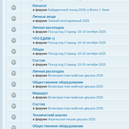
Начало!
в форуме
Байдарочный поход 2026г р.Волга 1-3мая
Личные вещи
в форуме
Зимний многодневный 2026
Личная раскладка
в форуме
Поход под Старицу 18-19 октября 2025
ЧТО ЕДИМ =)
в форуме
Поход под Старицу 18-19 октября 2025
Общак
в форуме
Поход под Старицу 18-19 октября 2025
Состав
в форуме
Поход под Старицу 18-19 октября 2025
Личная раскладка
в форуме
Всевозрастная майская двушка 2025
Общественное оборудование
в форуме
Всевозрастная майская двушка 2025
Маршрут
в форуме
Всевозрастная майская двушка 2025
Состав
в форуме
Всевозрастная майская двушка 2025
Технический анализ
в форуме
Апрельская пешая двушка 2025
Общественное оборудование