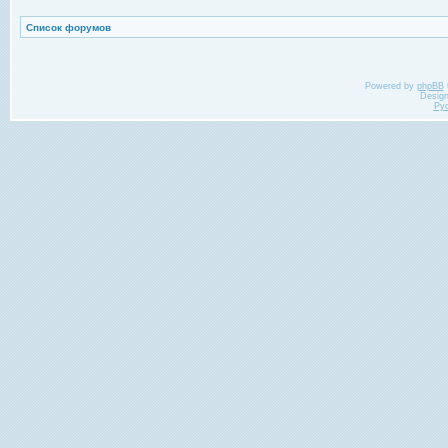
Список форумов
Powered by
phpBB
Desig
Ру