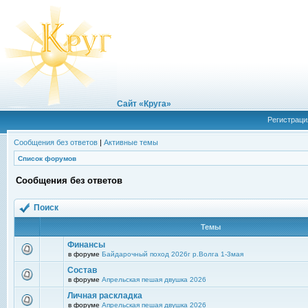
Сайт «Круга»
Регистраци
Сообщения без ответов
|
Активные темы
Список форумов
Сообщения без ответов
Поиск
Темы
Финансы
в форуме
Байдарочный поход 2026г р.Волга 1-3мая
Состав
в форуме
Апрельская пешая двушка 2026
Личная раскладка
в форуме
Апрельская пешая двушка 2026