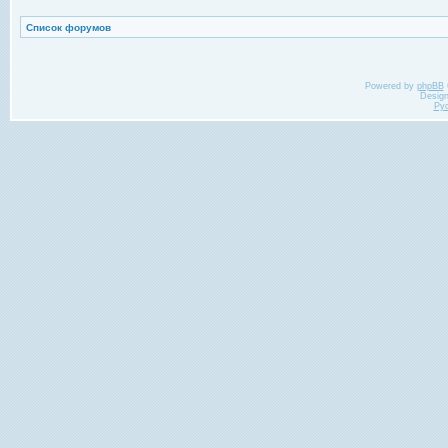
Список форумов
Powered by
phpBB
Desig
Ру