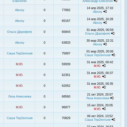
Елисютин
Александр Елисютин
14 апр 2025, 17:10
Alexey
0
77892
Alexey
14 апр 2025, 16:28
Alexey
0
65167
Alexey
31 мар 2025, 00:59
Ольга (Дорофея)
0
65843
Ольга (Дорофея)
30 мар 2025, 22:31
Alexey
0
63833
Alexey
01 мар 2025, 20:06
Саша Тер2ентьев
0
75897
Саша Тер2ентьев
31 янв 2025, 00:42
М.Ю.
0
59939
М.Ю.
31 янв 2025, 00:37
М.Ю.
0
62351
М.Ю.
31 янв 2025, 00:35
М.Ю.
0
62052
М.Ю.
21 окт 2024, 20:07
Лиза Алексеева
0
68560
Лиза Алексеева
15 окт 2024, 20:05
М.Ю.
0
96877
М.Ю.
06 окт 2024, 13:52
Саша Тер2ентьев
0
70829
Саша Тер2ентьев
27 сен 2024, 16:53