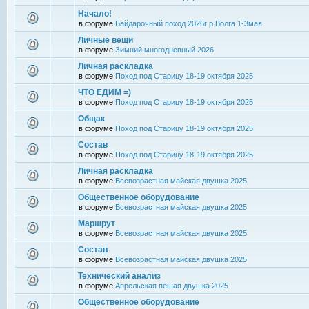
Начало!
в форуме
Байдарочный поход 2026г р.Волга 1-3мая
Личные вещи
в форуме
Зимний многодневный 2026
Личная раскладка
в форуме
Поход под Старицу 18-19 октября 2025
ЧТО ЕДИМ =)
в форуме
Поход под Старицу 18-19 октября 2025
Общак
в форуме
Поход под Старицу 18-19 октября 2025
Состав
в форуме
Поход под Старицу 18-19 октября 2025
Личная раскладка
в форуме
Всевозрастная майская двушка 2025
Общественное оборудование
в форуме
Всевозрастная майская двушка 2025
Маршрут
в форуме
Всевозрастная майская двушка 2025
Состав
в форуме
Всевозрастная майская двушка 2025
Технический анализ
в форуме
Апрельская пешая двушка 2025
Общественное оборудование