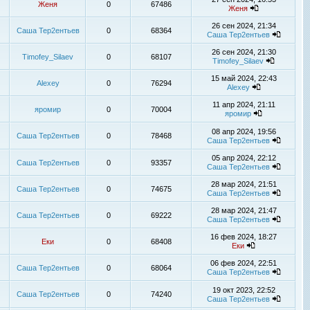
Женя
0
67486
Женя
26 сен 2024, 21:34
Саша Тер2ентьев
0
68364
Саша Тер2ентьев
26 сен 2024, 21:30
Timofey_Silaev
0
68107
Timofey_Silaev
15 май 2024, 22:43
Alexey
0
76294
Alexey
11 апр 2024, 21:11
яромир
0
70004
яромир
08 апр 2024, 19:56
Саша Тер2ентьев
0
78468
Саша Тер2ентьев
05 апр 2024, 22:12
Саша Тер2ентьев
0
93357
Саша Тер2ентьев
28 мар 2024, 21:51
Саша Тер2ентьев
0
74675
Саша Тер2ентьев
28 мар 2024, 21:47
Саша Тер2ентьев
0
69222
Саша Тер2ентьев
16 фев 2024, 18:27
Еки
0
68408
Еки
06 фев 2024, 22:51
Саша Тер2ентьев
0
68064
Саша Тер2ентьев
19 окт 2023, 22:52
Саша Тер2ентьев
0
74240
Саша Тер2ентьев