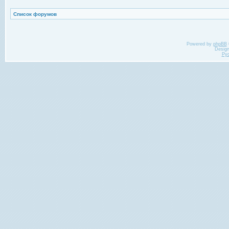
Список форумов
Powered by
phpBB
Desig
Ру