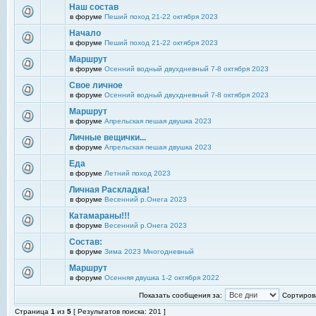
Наш состав
в форуме
Пеший поход 21-22 октября 2023
Начало
в форуме
Пеший поход 21-22 октября 2023
Маршрут
в форуме
Осенний водный двухдневный 7-8 октября 2023
Свое личное
в форуме
Осенний водный двухдневный 7-8 октября 2023
Маршрут
в форуме
Апрельская пешая двушка 2023
Личные вещички...
в форуме
Апрельская пешая двушка 2023
Еда
в форуме
Летний поход 2023
Личная Раскладка!
в форуме
Весенний р.Онега 2023
Катамараны!!!
в форуме
Весенний р.Онега 2023
Состав:
в форуме
Зима 2023 Многодневный
Маршрут
в форуме
Осенняя двушка 1-2 октября 2022
Показать сообщения за:
Сортирова
Страница
1
из
5
[ Результатов поиска: 201 ]