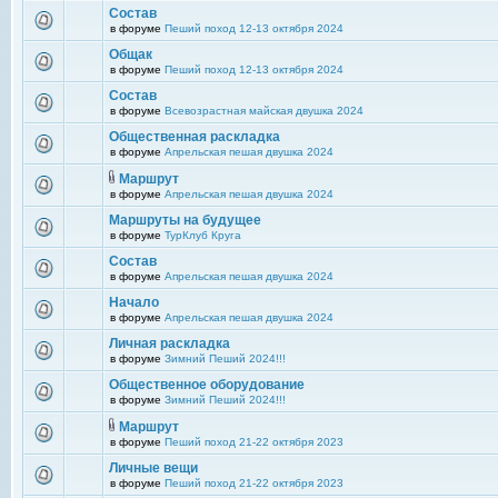
Состав
в форуме
Пеший поход 12-13 октября 2024
Общак
в форуме
Пеший поход 12-13 октября 2024
Состав
в форуме
Всевозрастная майская двушка 2024
Общественная раскладка
в форуме
Апрельская пешая двушка 2024
Маршрут
в форуме
Апрельская пешая двушка 2024
Маршруты на будущее
в форуме
ТурКлуб Круга
Состав
в форуме
Апрельская пешая двушка 2024
Начало
в форуме
Апрельская пешая двушка 2024
Личная раскладка
в форуме
Зимний Пеший 2024!!!
Общественное оборудование
в форуме
Зимний Пеший 2024!!!
Маршрут
в форуме
Пеший поход 21-22 октября 2023
Личные вещи
в форуме
Пеший поход 21-22 октября 2023