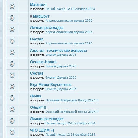
Маршрут
в форуме
Пеший поход 12-13 октября 2024
Маршрут
в форуме
Апрельская пешая двушка 2025
Личная раскладка
в форуме
Апрельская пешая двушка 2025
Состав
в форуме
Апрельская пешая двушка 2025
Анализ - технические вопросы
в форуме
Зимняя Двушка 2025
Основа-Начал
в форуме
Зимняя Двушка 2025
Состав
в форуме
Зимняя Двушка 2025
Еда-Меню-Вкуснятина
в форуме
Зимняя Двушка 2025
Личка
в форуме
Осенний Ноябрьский Поход 2024!!!
ОбщаГ!!!
в форуме
Осенний Ноябрьский Поход 2024!!!
Личная раскладка
в форуме
Пеший поход 12-13 октября 2024
ЧТО ЕДИМ =)
в форуме
Пеший поход 12-13 октября 2024