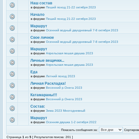
Наш состав
в форуме
Пеший поход 21-22 октября 2023
Начало
в форуме
Пеший поход 21-22 октября 2023
Маршрут
в форуме
Осенний водный двухдневный 7-8 октября 2023
Свое личное
в форуме
Осенний водный двухдневный 7-8 октября 2023
Маршрут
в форуме
Апрельская пешая двушка 2023
Личные вещички...
в форуме
Апрельская пешая двушка 2023
Еда
в форуме
Летний поход 2023
Личная Раскладка!
в форуме
Весенний р.Онега 2023
Катамараны!!!
в форуме
Весенний р.Онега 2023
Состав:
в форуме
Зима 2023 Многодневный
Маршрут
в форуме
Осенняя двушка 1-2 октября 2022
Показать сообщения за:
Сортирова
Страница
1
из
5
[ Результатов поиска: 201 ]