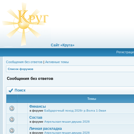
Сайт «Круга»
Регистраци
Сообщения без ответов
|
Активные темы
Список форумов
Сообщения без ответов
Поиск
Темы
Финансы
в форуме
Байдарочный поход 2026г р.Волга 1-3мая
Состав
в форуме
Апрельская пешая двушка 2026
Личная раскладка
в форуме
Апрельская пешая двушка 2026