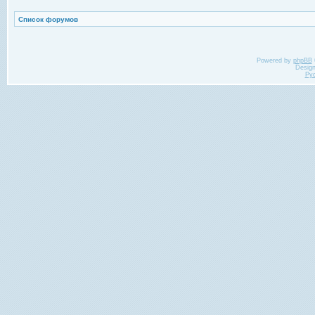
Список форумов
Powered by
phpBB
Desig
Ру