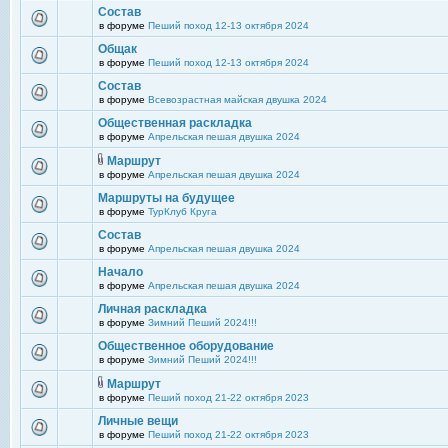
Состав
в форуме
Пеший поход 12-13 октября 2024
Общак
в форуме
Пеший поход 12-13 октября 2024
Состав
в форуме
Всевозрастная майская двушка 2024
Общественная раскладка
в форуме
Апрельская пешая двушка 2024
Маршрут
в форуме
Апрельская пешая двушка 2024
Маршруты на будущее
в форуме
ТурКлуб Круга
Состав
в форуме
Апрельская пешая двушка 2024
Начало
в форуме
Апрельская пешая двушка 2024
Личная раскладка
в форуме
Зимний Пеший 2024!!!
Общественное оборудование
в форуме
Зимний Пеший 2024!!!
Маршрут
в форуме
Пеший поход 21-22 октября 2023
Личные вещи
в форуме
Пеший поход 21-22 октября 2023