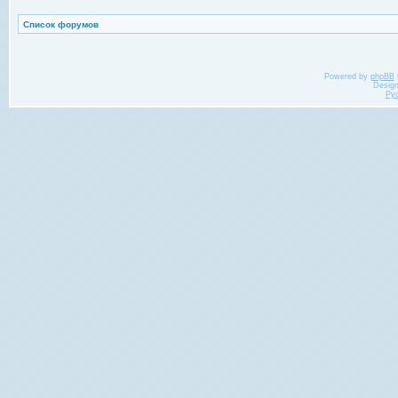
Список форумов
Powered by
phpBB
Desig
Ру