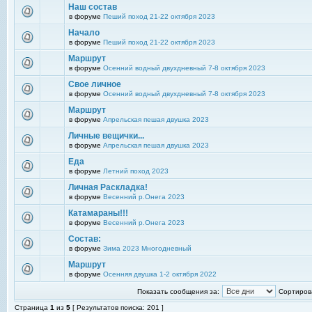
Наш состав
в форуме
Пеший поход 21-22 октября 2023
Начало
в форуме
Пеший поход 21-22 октября 2023
Маршрут
в форуме
Осенний водный двухдневный 7-8 октября 2023
Свое личное
в форуме
Осенний водный двухдневный 7-8 октября 2023
Маршрут
в форуме
Апрельская пешая двушка 2023
Личные вещички...
в форуме
Апрельская пешая двушка 2023
Еда
в форуме
Летний поход 2023
Личная Раскладка!
в форуме
Весенний р.Онега 2023
Катамараны!!!
в форуме
Весенний р.Онега 2023
Состав:
в форуме
Зима 2023 Многодневный
Маршрут
в форуме
Осенняя двушка 1-2 октября 2022
Показать сообщения за:
Сортирова
Страница
1
из
5
[ Результатов поиска: 201 ]