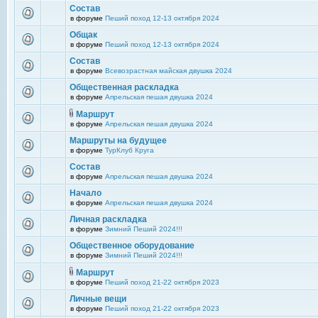
Состав
в форуме
Пеший поход 12-13 октября 2024
Общак
в форуме
Пеший поход 12-13 октября 2024
Состав
в форуме
Всевозрастная майская двушка 2024
Общественная раскладка
в форуме
Апрельская пешая двушка 2024
Маршрут
в форуме
Апрельская пешая двушка 2024
Маршруты на будущее
в форуме
ТурКлуб Круга
Состав
в форуме
Апрельская пешая двушка 2024
Начало
в форуме
Апрельская пешая двушка 2024
Личная раскладка
в форуме
Зимний Пеший 2024!!!
Общественное оборудование
в форуме
Зимний Пеший 2024!!!
Маршрут
в форуме
Пеший поход 21-22 октября 2023
Личные вещи
в форуме
Пеший поход 21-22 октября 2023