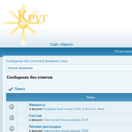
Сайт «Круга»
Регистраци
Сообщения без ответов
|
Активные темы
Список форумов
Сообщения без ответов
Поиск
Темы
Финансы
в форуме
Байдарочный поход 2026г р.Волга 1-3мая
Состав
в форуме
Апрельская пешая двушка 2026
Личная раскладка
в форуме
Апрельская пешая двушка 2026