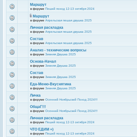
Маршрут
в форуме
Пеший поход 12-13 октября 2024
Маршрут
в форуме
Апрельская пешая двушка 2025
Личная раскладка
в форуме
Апрельская пешая двушка 2025
Состав
в форуме
Апрельская пешая двушка 2025
Анализ - технические вопросы
в форуме
Зимняя Двушка 2025
Основа-Начал
в форуме
Зимняя Двушка 2025
Состав
в форуме
Зимняя Двушка 2025
Еда-Меню-Вкуснятина
в форуме
Зимняя Двушка 2025
Личка
в форуме
Осенний Ноябрьский Поход 2024!!!
ОбщаГ!!!
в форуме
Осенний Ноябрьский Поход 2024!!!
Личная раскладка
в форуме
Пеший поход 12-13 октября 2024
ЧТО ЕДИМ =)
в форуме
Пеший поход 12-13 октября 2024