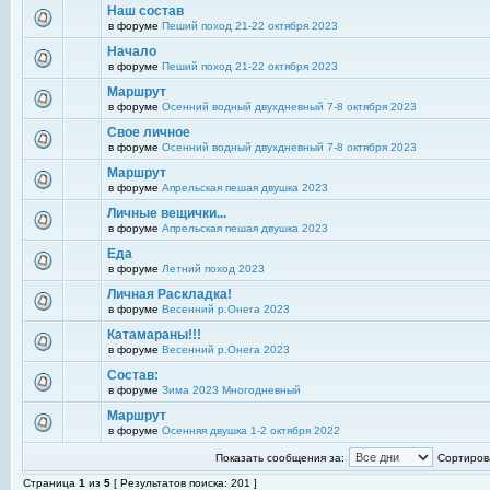
Наш состав
в форуме
Пеший поход 21-22 октября 2023
Начало
в форуме
Пеший поход 21-22 октября 2023
Маршрут
в форуме
Осенний водный двухдневный 7-8 октября 2023
Свое личное
в форуме
Осенний водный двухдневный 7-8 октября 2023
Маршрут
в форуме
Апрельская пешая двушка 2023
Личные вещички...
в форуме
Апрельская пешая двушка 2023
Еда
в форуме
Летний поход 2023
Личная Раскладка!
в форуме
Весенний р.Онега 2023
Катамараны!!!
в форуме
Весенний р.Онега 2023
Состав:
в форуме
Зима 2023 Многодневный
Маршрут
в форуме
Осенняя двушка 1-2 октября 2022
Показать сообщения за:
Сортирова
Страница
1
из
5
[ Результатов поиска: 201 ]