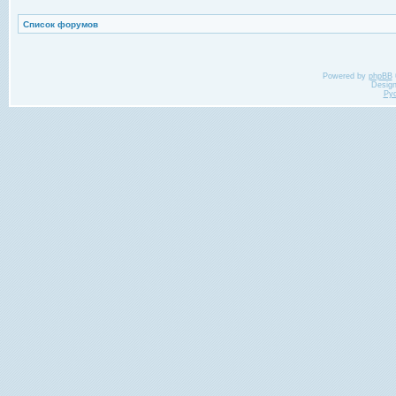
Список форумов
Powered by
phpBB
Desig
Ру