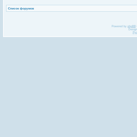
Список форумов
Powered by
phpBB
Desig
Ру