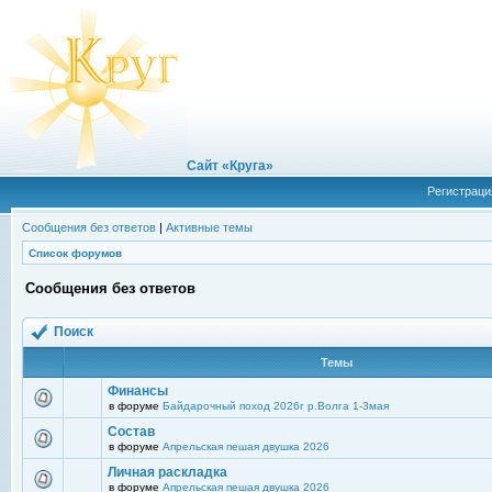
Сайт «Круга»
Регистраци
Сообщения без ответов
|
Активные темы
Список форумов
Сообщения без ответов
Поиск
Темы
Финансы
в форуме
Байдарочный поход 2026г р.Волга 1-3мая
Состав
в форуме
Апрельская пешая двушка 2026
Личная раскладка
в форуме
Апрельская пешая двушка 2026