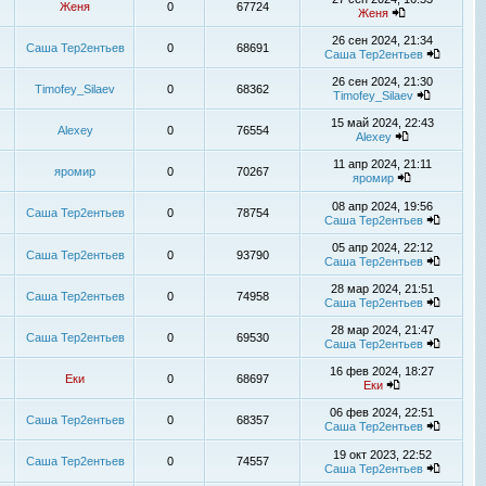
Женя
0
67724
Женя
26 сен 2024, 21:34
Саша Тер2ентьев
0
68691
Саша Тер2ентьев
26 сен 2024, 21:30
Timofey_Silaev
0
68362
Timofey_Silaev
15 май 2024, 22:43
Alexey
0
76554
Alexey
11 апр 2024, 21:11
яромир
0
70267
яромир
08 апр 2024, 19:56
Саша Тер2ентьев
0
78754
Саша Тер2ентьев
05 апр 2024, 22:12
Саша Тер2ентьев
0
93790
Саша Тер2ентьев
28 мар 2024, 21:51
Саша Тер2ентьев
0
74958
Саша Тер2ентьев
28 мар 2024, 21:47
Саша Тер2ентьев
0
69530
Саша Тер2ентьев
16 фев 2024, 18:27
Еки
0
68697
Еки
06 фев 2024, 22:51
Саша Тер2ентьев
0
68357
Саша Тер2ентьев
19 окт 2023, 22:52
Саша Тер2ентьев
0
74557
Саша Тер2ентьев