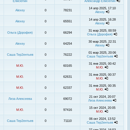
Елисютин
Александр Елисютин
14 апр 2025, 17:10
Alexey
0
78231
Alexey
14 апр 2025, 16:28
Alexey
0
65551
Alexey
31 мар 2025, 00:59
Ольга (Дорофея)
0
66294
Ольга (Дорофея)
30 мар 2025, 22:31
Alexey
0
64254
Alexey
01 мар 2025, 20:06
Саша Тер2ентьев
0
76222
Саша Тер2ентьев
31 янв 2025, 00:42
М.Ю.
0
60165
М.Ю.
31 янв 2025, 00:37
М.Ю.
0
62631
М.Ю.
31 янв 2025, 00:35
М.Ю.
0
62337
М.Ю.
21 окт 2024, 20:07
Лиза Алексеева
0
69072
Лиза Алексеева
15 окт 2024, 20:05
М.Ю.
0
97416
М.Ю.
06 окт 2024, 13:52
Саша Тер2ентьев
0
71110
Саша Тер2ентьев
27 сен 2024, 16:53