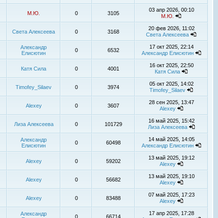
03 апр 2026, 00:10
М.Ю.
0
3105
М.Ю.
20 фев 2026, 11:02
Света Алексеева
0
3168
Света Алексеева
17 окт 2025, 22:14
Александр
0
6532
Елисютин
Александр Елисютин
16 окт 2025, 22:50
Катя Сила
0
4001
Катя Сила
05 окт 2025, 14:02
Timofey_Silaev
0
3974
Timofey_Silaev
28 сен 2025, 13:47
Alexey
0
3607
Alexey
16 май 2025, 15:42
Лиза Алексеева
0
101729
Лиза Алексеева
14 май 2025, 14:05
Александр
0
60498
Елисютин
Александр Елисютин
13 май 2025, 19:12
Alexey
0
59202
Alexey
13 май 2025, 19:10
Alexey
0
56682
Alexey
07 май 2025, 17:23
Alexey
0
83488
Alexey
17 апр 2025, 17:28
Александр
0
66714