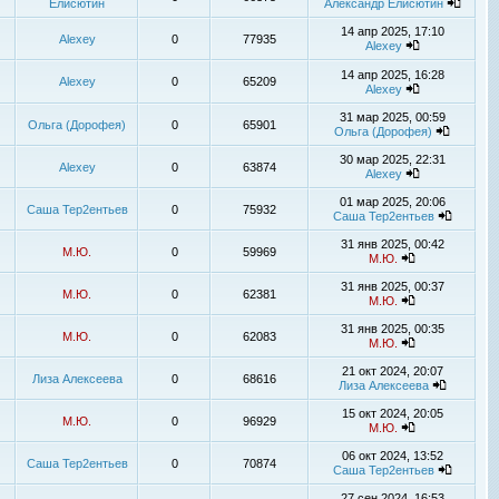
Елисютин
Александр Елисютин
14 апр 2025, 17:10
Alexey
0
77935
Alexey
14 апр 2025, 16:28
Alexey
0
65209
Alexey
31 мар 2025, 00:59
Ольга (Дорофея)
0
65901
Ольга (Дорофея)
30 мар 2025, 22:31
Alexey
0
63874
Alexey
01 мар 2025, 20:06
Саша Тер2ентьев
0
75932
Саша Тер2ентьев
31 янв 2025, 00:42
М.Ю.
0
59969
М.Ю.
31 янв 2025, 00:37
М.Ю.
0
62381
М.Ю.
31 янв 2025, 00:35
М.Ю.
0
62083
М.Ю.
21 окт 2024, 20:07
Лиза Алексеева
0
68616
Лиза Алексеева
15 окт 2024, 20:05
М.Ю.
0
96929
М.Ю.
06 окт 2024, 13:52
Саша Тер2ентьев
0
70874
Саша Тер2ентьев
27 сен 2024, 16:53