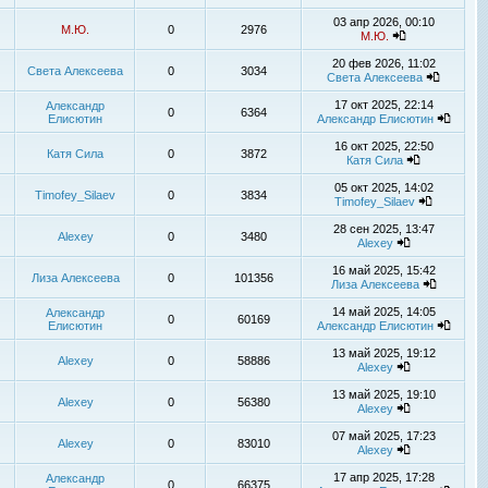
03 апр 2026, 00:10
М.Ю.
0
2976
М.Ю.
20 фев 2026, 11:02
Света Алексеева
0
3034
Света Алексеева
17 окт 2025, 22:14
Александр
0
6364
Елисютин
Александр Елисютин
16 окт 2025, 22:50
Катя Сила
0
3872
Катя Сила
05 окт 2025, 14:02
Timofey_Silaev
0
3834
Timofey_Silaev
28 сен 2025, 13:47
Alexey
0
3480
Alexey
16 май 2025, 15:42
Лиза Алексеева
0
101356
Лиза Алексеева
14 май 2025, 14:05
Александр
0
60169
Елисютин
Александр Елисютин
13 май 2025, 19:12
Alexey
0
58886
Alexey
13 май 2025, 19:10
Alexey
0
56380
Alexey
07 май 2025, 17:23
Alexey
0
83010
Alexey
17 апр 2025, 17:28
Александр
0
66375