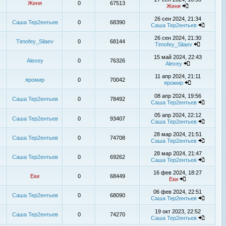
Женя
0
67513
Женя
26 сен 2024, 21:34
Саша Тер2ентьев
0
68390
Саша Тер2ентьев
26 сен 2024, 21:30
Timofey_Silaev
0
68144
Timofey_Silaev
15 май 2024, 22:43
Alexey
0
76326
Alexey
11 апр 2024, 21:11
яромир
0
70042
яромир
08 апр 2024, 19:56
Саша Тер2ентьев
0
78492
Саша Тер2ентьев
05 апр 2024, 22:12
Саша Тер2ентьев
0
93407
Саша Тер2ентьев
28 мар 2024, 21:51
Саша Тер2ентьев
0
74708
Саша Тер2ентьев
28 мар 2024, 21:47
Саша Тер2ентьев
0
69262
Саша Тер2ентьев
16 фев 2024, 18:27
Еки
0
68449
Еки
06 фев 2024, 22:51
Саша Тер2ентьев
0
68090
Саша Тер2ентьев
19 окт 2023, 22:52
Саша Тер2ентьев
0
74270
Саша Тер2ентьев