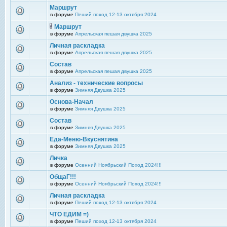
Маршрут
в форуме
Пеший поход 12-13 октября 2024
Маршрут
в форуме
Апрельская пешая двушка 2025
Личная раскладка
в форуме
Апрельская пешая двушка 2025
Состав
в форуме
Апрельская пешая двушка 2025
Анализ - технические вопросы
в форуме
Зимняя Двушка 2025
Основа-Начал
в форуме
Зимняя Двушка 2025
Состав
в форуме
Зимняя Двушка 2025
Еда-Меню-Вкуснятина
в форуме
Зимняя Двушка 2025
Личка
в форуме
Осенний Ноябрьский Поход 2024!!!
ОбщаГ!!!
в форуме
Осенний Ноябрьский Поход 2024!!!
Личная раскладка
в форуме
Пеший поход 12-13 октября 2024
ЧТО ЕДИМ =)
в форуме
Пеший поход 12-13 октября 2024