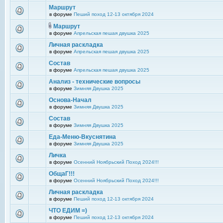
Маршрут
в форуме
Пеший поход 12-13 октября 2024
Маршрут
в форуме
Апрельская пешая двушка 2025
Личная раскладка
в форуме
Апрельская пешая двушка 2025
Состав
в форуме
Апрельская пешая двушка 2025
Анализ - технические вопросы
в форуме
Зимняя Двушка 2025
Основа-Начал
в форуме
Зимняя Двушка 2025
Состав
в форуме
Зимняя Двушка 2025
Еда-Меню-Вкуснятина
в форуме
Зимняя Двушка 2025
Личка
в форуме
Осенний Ноябрьский Поход 2024!!!
ОбщаГ!!!
в форуме
Осенний Ноябрьский Поход 2024!!!
Личная раскладка
в форуме
Пеший поход 12-13 октября 2024
ЧТО ЕДИМ =)
в форуме
Пеший поход 12-13 октября 2024