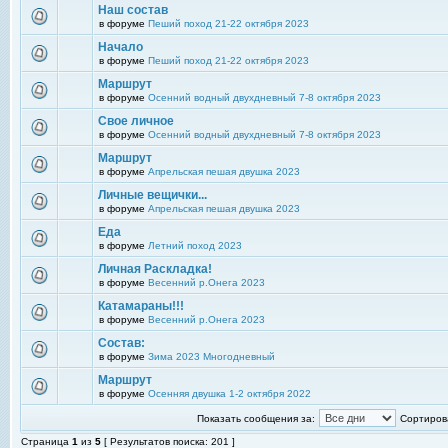
Наш состав
в форуме
Пеший поход 21-22 октября 2023
Начало
в форуме
Пеший поход 21-22 октября 2023
Маршрут
в форуме
Осенний водный двухдневный 7-8 октября 2023
Свое личное
в форуме
Осенний водный двухдневный 7-8 октября 2023
Маршрут
в форуме
Апрельская пешая двушка 2023
Личные вещички...
в форуме
Апрельская пешая двушка 2023
Еда
в форуме
Летний поход 2023
Личная Раскладка!
в форуме
Весенний р.Онега 2023
Катамараны!!!
в форуме
Весенний р.Онега 2023
Состав:
в форуме
Зима 2023 Многодневный
Маршрут
в форуме
Осенняя двушка 1-2 октября 2022
Показать сообщения за:
Сортирова
Страница
1
из
5
[ Результатов поиска: 201 ]