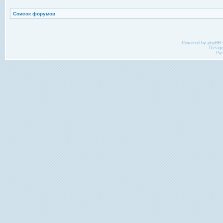
Список форумов
Powered by
phpBB
Desig
Ру