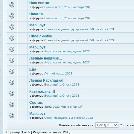
Наш состав
в форуме
Пеший поход 21-22 октября 2023
Начало
в форуме
Пеший поход 21-22 октября 2023
Маршрут
в форуме
Осенний водный двухдневный 7-8 октября 2023
Свое личное
в форуме
Осенний водный двухдневный 7-8 октября 2023
Маршрут
в форуме
Апрельская пешая двушка 2023
Личные вещички...
в форуме
Апрельская пешая двушка 2023
Еда
в форуме
Летний поход 2023
Личная Раскладка!
в форуме
Весенний р.Онега 2023
Катамараны!!!
в форуме
Весенний р.Онега 2023
Состав:
в форуме
Зима 2023 Многодневный
Маршрут
в форуме
Осенняя двушка 1-2 октября 2022
Показать сообщения за:
Сортирова
Страница
1
из
5
[ Результатов поиска: 201 ]