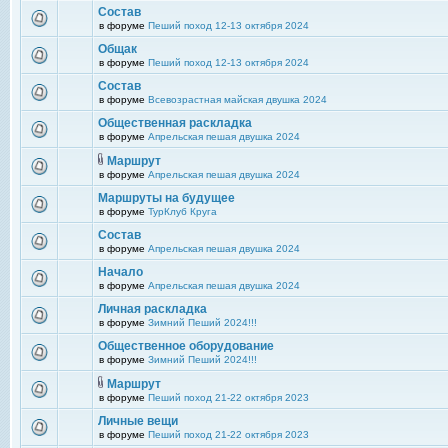
Состав
в форуме
Пеший поход 12-13 октября 2024
Общак
в форуме
Пеший поход 12-13 октября 2024
Состав
в форуме
Всевозрастная майская двушка 2024
Общественная раскладка
в форуме
Апрельская пешая двушка 2024
Маршрут
в форуме
Апрельская пешая двушка 2024
Маршруты на будущее
в форуме
ТурКлуб Круга
Состав
в форуме
Апрельская пешая двушка 2024
Начало
в форуме
Апрельская пешая двушка 2024
Личная раскладка
в форуме
Зимний Пеший 2024!!!
Общественное оборудование
в форуме
Зимний Пеший 2024!!!
Маршрут
в форуме
Пеший поход 21-22 октября 2023
Личные вещи
в форуме
Пеший поход 21-22 октября 2023