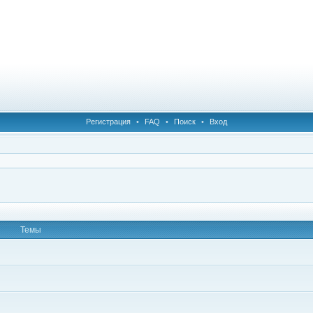
Регистрация
•
FAQ
•
Поиск
•
Вход
Темы