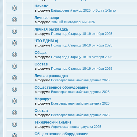
Начало!
в форуме
Байдарочный поход 2026г р.Волга 1-3мая
Личные вещи
в форуме
Зимний многодневный 2026
Личная раскладка
в форуме
Поход под Старицу 18-19 октября 2025
ЧТО ЕДИМ =)
в форуме
Поход под Старицу 18-19 октября 2025
Общак
в форуме
Поход под Старицу 18-19 октября 2025
Состав
в форуме
Поход под Старицу 18-19 октября 2025
Личная раскладка
в форуме
Всевозрастная майская двушка 2025
Общественное оборудование
в форуме
Всевозрастная майская двушка 2025
Маршрут
в форуме
Всевозрастная майская двушка 2025
Состав
в форуме
Всевозрастная майская двушка 2025
Технический анализ
в форуме
Апрельская пешая двушка 2025
Общественное оборудование