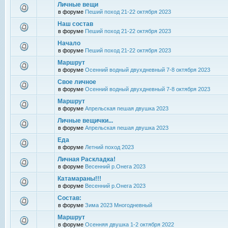
Личные вещи
в форуме
Пеший поход 21-22 октября 2023
Наш состав
в форуме
Пеший поход 21-22 октября 2023
Начало
в форуме
Пеший поход 21-22 октября 2023
Маршрут
в форуме
Осенний водный двухдневный 7-8 октября 2023
Свое личное
в форуме
Осенний водный двухдневный 7-8 октября 2023
Маршрут
в форуме
Апрельская пешая двушка 2023
Личные вещички...
в форуме
Апрельская пешая двушка 2023
Еда
в форуме
Летний поход 2023
Личная Раскладка!
в форуме
Весенний р.Онега 2023
Катамараны!!!
в форуме
Весенний р.Онега 2023
Состав:
в форуме
Зима 2023 Многодневный
Маршрут
в форуме
Осенняя двушка 1-2 октября 2022