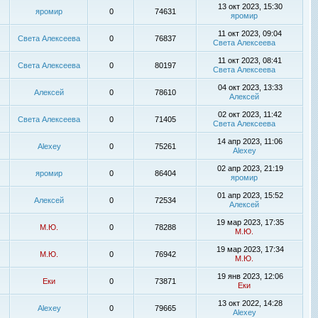
13 окт 2023, 15:30
яромир
0
74631
яромир
11 окт 2023, 09:04
Света Алексеева
0
76837
Света Алексеева
11 окт 2023, 08:41
Света Алексеева
0
80197
Света Алексеева
04 окт 2023, 13:33
Алексей
0
78610
Алексей
02 окт 2023, 11:42
Света Алексеева
0
71405
Света Алексеева
14 апр 2023, 11:06
Alexey
0
75261
Alexey
02 апр 2023, 21:19
яромир
0
86404
яромир
01 апр 2023, 15:52
Алексей
0
72534
Алексей
19 мар 2023, 17:35
М.Ю.
0
78288
М.Ю.
19 мар 2023, 17:34
М.Ю.
0
76942
М.Ю.
19 янв 2023, 12:06
Еки
0
73871
Еки
13 окт 2022, 14:28
Alexey
0
79665
Alexey