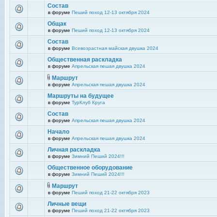
Состав
в форуме
Пеший поход 12-13 октября 2024
Общак
в форуме
Пеший поход 12-13 октября 2024
Состав
в форуме
Всевозрастная майская двушка 2024
Общественная раскладка
в форуме
Апрельская пешая двушка 2024
Маршрут
в форуме
Апрельская пешая двушка 2024
Маршруты на будущее
в форуме
ТурКлуб Круга
Состав
в форуме
Апрельская пешая двушка 2024
Начало
в форуме
Апрельская пешая двушка 2024
Личная раскладка
в форуме
Зимний Пеший 2024!!!
Общественное оборудование
в форуме
Зимний Пеший 2024!!!
Маршрут
в форуме
Пеший поход 21-22 октября 2023
Личные вещи
в форуме
Пеший поход 21-22 октября 2023