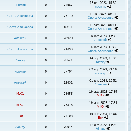
13 окт 2023, 15:30
яромир
0
74987
яромир
11 окт 2023, 09:04
Света Алексеева
0
77170
Света Алексеева
11 окт 2023, 08:41
Света Алексеева
0
80811
Света Алексеева
04 окт 2023, 13:33
Алексей
0
78920
Алексей
02 окт 2023, 11:42
Света Алексеева
0
71699
Света Алексеева
14 апр 2023, 11:06
Alexey
0
75541
Alexey
02 апр 2023, 21:19
яромир
0
87704
яромир
01 апр 2023, 15:52
Алексей
0
72832
Алексей
19 мар 2023, 17:35
М.Ю.
0
78655
М.Ю.
19 мар 2023, 17:34
М.Ю.
0
77316
М.Ю.
19 янв 2023, 12:06
Еки
0
74108
Еки
13 окт 2022, 14:28
Alexey
0
79944
Alexey