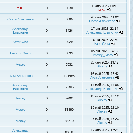
03 апр 2026, 00:10
М.Ю.
0
3030
М.Ю.
20 фев 2026, 11:02
Света Алексеева
0
3095
Света Алексеева
17 окт 2025, 22:14
Александр
0
6426
Елисютин
Александр Елисютин
16 окт 2025, 22:50
Катя Сила
0
3929
Катя Сила
05 окт 2025, 14:02
Timofey_Silaev
0
3899
Timofey_Silaev
28 сен 2025, 13:47
Alexey
0
3532
Alexey
16 май 2025, 15:42
Лиза Алексеева
0
101495
Лиза Алексеева
14 май 2025, 14:05
Александр
0
60306
Елисютин
Александр Елисютин
13 май 2025, 19:12
Alexey
0
59004
Alexey
13 май 2025, 19:10
Alexey
0
56499
Alexey
07 май 2025, 17:23
Alexey
0
83210
Alexey
17 апр 2025, 17:28
Александр
0
66511