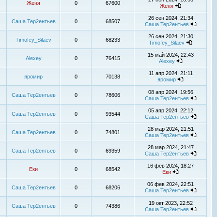
Женя
0
67600
Женя
26 сен 2024, 21:34
Саша Тер2ентьев
0
68507
Саша Тер2ентьев
26 сен 2024, 21:30
Timofey_Silaev
0
68233
Timofey_Silaev
15 май 2024, 22:43
Alexey
0
76415
Alexey
11 апр 2024, 21:11
яромир
0
70138
яромир
08 апр 2024, 19:56
Саша Тер2ентьев
0
78606
Саша Тер2ентьев
05 апр 2024, 22:12
Саша Тер2ентьев
0
93544
Саша Тер2ентьев
28 мар 2024, 21:51
Саша Тер2ентьев
0
74801
Саша Тер2ентьев
28 мар 2024, 21:47
Саша Тер2ентьев
0
69359
Саша Тер2ентьев
16 фев 2024, 18:27
Еки
0
68542
Еки
06 фев 2024, 22:51
Саша Тер2ентьев
0
68206
Саша Тер2ентьев
19 окт 2023, 22:52
Саша Тер2ентьев
0
74386
Саша Тер2ентьев