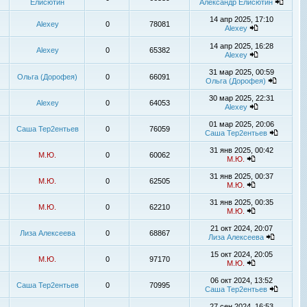
Елисютин
Александр Елисютин
14 апр 2025, 17:10
Alexey
0
78081
Alexey
14 апр 2025, 16:28
Alexey
0
65382
Alexey
31 мар 2025, 00:59
Ольга (Дорофея)
0
66091
Ольга (Дорофея)
30 мар 2025, 22:31
Alexey
0
64053
Alexey
01 мар 2025, 20:06
Саша Тер2ентьев
0
76059
Саша Тер2ентьев
31 янв 2025, 00:42
М.Ю.
0
60062
М.Ю.
31 янв 2025, 00:37
М.Ю.
0
62505
М.Ю.
31 янв 2025, 00:35
М.Ю.
0
62210
М.Ю.
21 окт 2024, 20:07
Лиза Алексеева
0
68867
Лиза Алексеева
15 окт 2024, 20:05
М.Ю.
0
97170
М.Ю.
06 окт 2024, 13:52
Саша Тер2ентьев
0
70995
Саша Тер2ентьев
27 сен 2024, 16:53