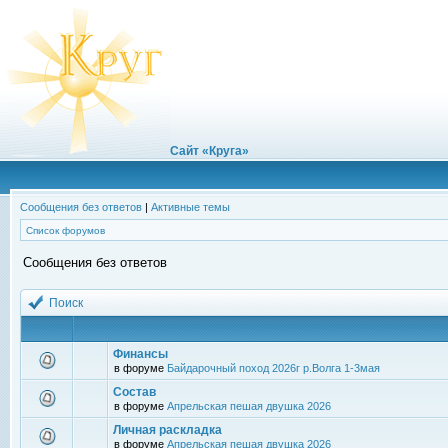
Сайт «Круга»
Сообщения без ответов
|
Активные темы
Список форумов
Сообщения без ответов
Поиск
Финансы
в форуме
Байдарочный поход 2026г р.Волга 1-3мая
Состав
в форуме
Апрельская пешая двушка 2026
Личная раскладка
в форуме
Апрельская пешая двушка 2026