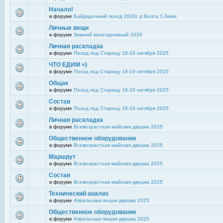
Начало!
в форуме
Байдарочный поход 2026г р.Волга 1-3мая
Личные вещи
в форуме
Зимний многодневный 2026
Личная раскладка
в форуме
Поход под Старицу 18-19 октября 2025
ЧТО ЕДИМ =)
в форуме
Поход под Старицу 18-19 октября 2025
Общак
в форуме
Поход под Старицу 18-19 октября 2025
Состав
в форуме
Поход под Старицу 18-19 октября 2025
Личная раскладка
в форуме
Всевозрастная майская двушка 2025
Общественное оборудование
в форуме
Всевозрастная майская двушка 2025
Маршрут
в форуме
Всевозрастная майская двушка 2025
Состав
в форуме
Всевозрастная майская двушка 2025
Технический анализ
в форуме
Апрельская пешая двушка 2025
Общественное оборудование
в форуме
Апрельская пешая двушка 2025