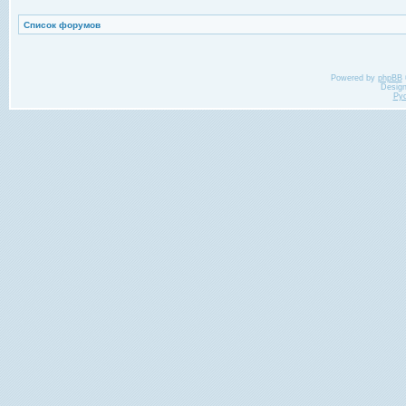
Список форумов
Powered by
phpBB
Desig
Ру