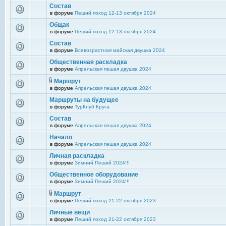
Состав
в форуме
Пеший поход 12-13 октября 2024
Общак
в форуме
Пеший поход 12-13 октября 2024
Состав
в форуме
Всевозрастная майская двушка 2024
Общественная раскладка
в форуме
Апрельская пешая двушка 2024
Маршрут
в форуме
Апрельская пешая двушка 2024
Маршруты на будущее
в форуме
ТурКлуб Круга
Состав
в форуме
Апрельская пешая двушка 2024
Начало
в форуме
Апрельская пешая двушка 2024
Личная раскладка
в форуме
Зимний Пеший 2024!!!
Общественное оборудование
в форуме
Зимний Пеший 2024!!!
Маршрут
в форуме
Пеший поход 21-22 октября 2023
Личные вещи
в форуме
Пеший поход 21-22 октября 2023