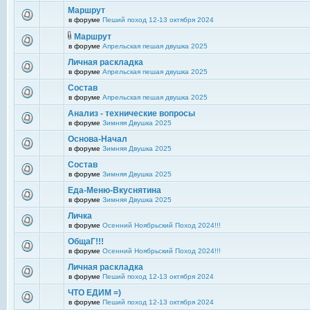
Маршрут
в форуме
Пеший поход 12-13 октября 2024
Маршрут
в форуме
Апрельская пешая двушка 2025
Личная раскладка
в форуме
Апрельская пешая двушка 2025
Состав
в форуме
Апрельская пешая двушка 2025
Анализ - технические вопросы
в форуме
Зимняя Двушка 2025
Основа-Начал
в форуме
Зимняя Двушка 2025
Состав
в форуме
Зимняя Двушка 2025
Еда-Меню-Вкуснятина
в форуме
Зимняя Двушка 2025
Личка
в форуме
Осенний Ноябрьский Поход 2024!!!
ОбщаГ!!!
в форуме
Осенний Ноябрьский Поход 2024!!!
Личная раскладка
в форуме
Пеший поход 12-13 октября 2024
ЧТО ЕДИМ =)
в форуме
Пеший поход 12-13 октября 2024