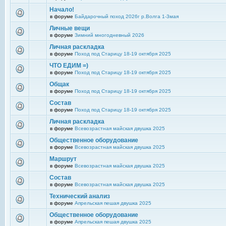
Начало!
в форуме
Байдарочный поход 2026г р.Волга 1-3мая
Личные вещи
в форуме
Зимний многодневный 2026
Личная раскладка
в форуме
Поход под Старицу 18-19 октября 2025
ЧТО ЕДИМ =)
в форуме
Поход под Старицу 18-19 октября 2025
Общак
в форуме
Поход под Старицу 18-19 октября 2025
Состав
в форуме
Поход под Старицу 18-19 октября 2025
Личная раскладка
в форуме
Всевозрастная майская двушка 2025
Общественное оборудование
в форуме
Всевозрастная майская двушка 2025
Маршрут
в форуме
Всевозрастная майская двушка 2025
Состав
в форуме
Всевозрастная майская двушка 2025
Технический анализ
в форуме
Апрельская пешая двушка 2025
Общественное оборудование
в форуме
Апрельская пешая двушка 2025