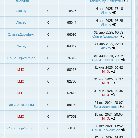
Елисютин
Александр Елисютин
14 апр 2025, 17:10
Alexey
0
78323
Alexey
14 апр 2025, 16:28
Alexey
0
65644
Alexey
31 мар 2025, 00:59
Ольга (Дорофея)
0
66395
Ольга (Дорофея)
30 мар 2025, 22:31
Alexey
0
64349
Alexey
01 мар 2025, 20:06
Саша Тер2ентьев
0
76312
Саша Тер2ентьев
31 янв 2025, 00:42
М.Ю.
0
60218
М.Ю.
31 янв 2025, 00:37
М.Ю.
0
62706
М.Ю.
31 янв 2025, 00:35
М.Ю.
0
62418
М.Ю.
21 окт 2024, 20:07
Лиза Алексеева
0
69190
Лиза Алексеева
15 окт 2024, 20:05
М.Ю.
0
97551
М.Ю.
06 окт 2024, 13:52
Саша Тер2ентьев
0
71186
Саша Тер2ентьев
27 сен 2024, 16:53