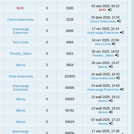
03 апр 2026, 00:10
М.Ю.
0
3160
М.Ю.
20 фев 2026, 11:02
Света Алексеева
0
3228
Света Алексеева
17 окт 2025, 22:14
Александр
0
6589
Елисютин
Александр Елисютин
16 окт 2025, 22:50
Катя Сила
0
4059
Катя Сила
05 окт 2025, 14:02
Timofey_Silaev
0
4023
Timofey_Silaev
28 сен 2025, 13:47
Alexey
0
3654
Alexey
16 май 2025, 15:42
Лиза Алексеева
0
101832
Лиза Алексеева
14 май 2025, 14:05
Александр
0
60595
Елисютин
Александр Елисютин
13 май 2025, 19:12
Alexey
0
59283
Alexey
13 май 2025, 19:10
Alexey
0
56761
Alexey
07 май 2025, 17:23
Alexey
0
83619
Alexey
17 апр 2025, 17:28
Александр
0
66830