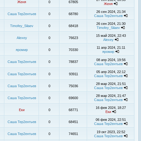
Женя
0
67805
Женя
26 сен 2024, 21:34
Саша Тер2ентьев
0
68780
Саша Тер2ентьев
26 сен 2024, 21:30
Timofey_Silaev
0
68418
Timofey_Silaev
15 май 2024, 22:43
Alexey
0
76623
Alexey
11 апр 2024, 21:11
яромир
0
70330
яромир
08 апр 2024, 19:56
Саша Тер2ентьев
0
78837
Саша Тер2ентьев
05 апр 2024, 22:12
Саша Тер2ентьев
0
93911
Саша Тер2ентьев
28 мар 2024, 21:51
Саша Тер2ентьев
0
75036
Саша Тер2ентьев
28 мар 2024, 21:47
Саша Тер2ентьев
0
69600
Саша Тер2ентьев
16 фев 2024, 18:27
Еки
0
68771
Еки
06 фев 2024, 22:51
Саша Тер2ентьев
0
68451
Саша Тер2ентьев
19 окт 2023, 22:52
Саша Тер2ентьев
0
74651
Саша Тер2ентьев